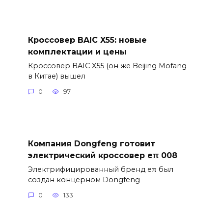
Кроссовер BAIC X55: новые
комплектации и цены
Кроссовер BAIC X55 (он же Beijing Mofang
в Китае) вышел
0
97
Компания Dongfeng готовит
электрический кроссовер eπ 008
Электрифицированный бренд eπ был
создан концерном Dongfeng
0
133