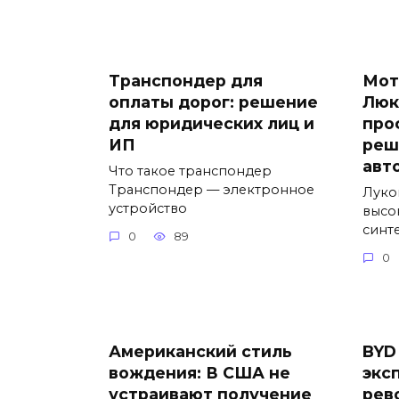
Транспондер для
Мот
оплаты дорог: решение
Люк
для юридических лиц и
про
ИП
реш
авт
Что такое транспондер
Транспондер — электронное
Луко
устройство
высо
синт
0
89
0
Американский стиль
BYD
вождения: В США не
экс
устраивают получение
рев