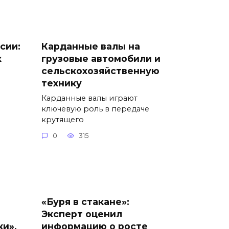
сии:
Карданные валы на
х
грузовые автомобили и
сельскохозяйственную
технику
Карданные валы играют
ключевую роль в передаче
крутящего
0
315
«Буря в стакане»:
Эксперт оценил
ки»,
информацию о росте