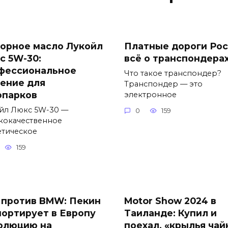
орное масло Лукойл
Платные дороги Рос
с 5W-30:
всё о транспондера
фессиональное
Что такое транспондер?
ение для
Транспондер — это
опарков
электронное
йл Люкс 5W-30 —
0
159
кокачественное
етическое
159
 против BMW: Пекин
Motor Show 2024 в
портирует в Европу
Таиланде: Купил и
олюцию на
поехал, «крылья чай