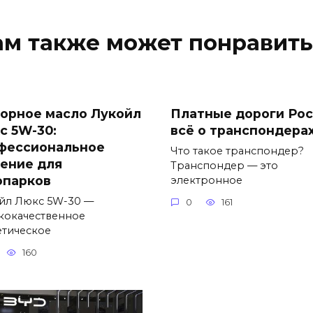
ам также может понравить
орное масло Лукойл
Платные дороги Рос
с 5W-30:
всё о транспондера
фессиональное
Что такое транспондер?
ение для
Транспондер — это
опарков
электронное
йл Люкс 5W-30 —
0
161
кокачественное
етическое
160