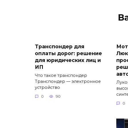
В
Транспондер для
Мот
оплаты дорог: решение
Люк
для юридических лиц и
про
ИП
реш
авт
Что такое транспондер
Транспондер — электронное
Луко
устройство
высо
синт
0
90
0