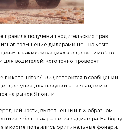
вые правила получения водительских прав
ризнал завышение дилерами цен на Vesta
щена»: в каких ситуациях это допустимо Что
 для водителей: кого точно проверят
е пикапа Triton/L200, говорится в сообщении
ет доступен для покупки в Таиланде и в
ется на рынок Японии.
ередней части, выполненный в Х-образном
я оптика и большая решетка радиатора. На борту
, а в корме появились оригинальные фонари.