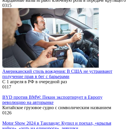
Карданные валы играют ключевую роль в передаче крутящего
0
315
Американский стиль вождения: В США не устраивают
получение прав в бег с барьерами
С 1 апреля в РФ в очередной раз
0
117
BYD против BMW: Пекин экспортирует в Европу
революцию на авторынке
Китайское грузовое судно с символическим названием
0
126
Motor Show 2024 в Таиланде: Купил и поехал, «крылья
чайки», «хоть на единороге», девушки