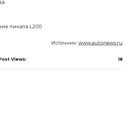
да.
Источник:
www.autonews.ru
Post Views:
18