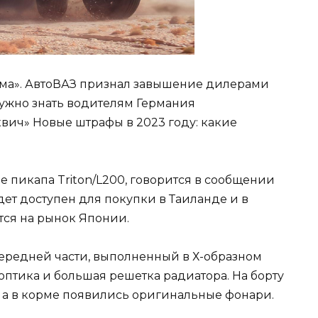
лема». АвтоВАЗ признал завышение дилерами
о нужно знать водителям Германия
квич» Новые штрафы в 2023 году: какие
е пикапа Triton/L200, говорится в сообщении
ет доступен для покупки в Таиланде и в
ется на рынок Японии.
ередней части, выполненный в Х-образном
я оптика и большая решетка радиатора. На борту
, а в корме появились оригинальные фонари.