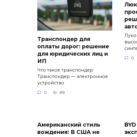
Люк
про
реш
авт
Луко
Транспондер для
высо
оплаты дорог: решение
синт
для юридических лиц и
0
ИП
Что такое транспондер
Транспондер — электронное
устройство
0
89
Американский стиль
BYD
вождения: В США не
экс