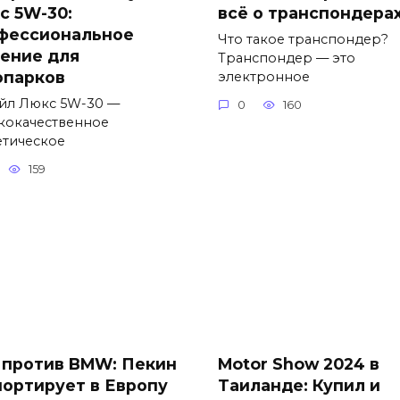
с 5W-30:
всё о транспондера
фессиональное
Что такое транспондер?
ение для
Транспондер — это
опарков
электронное
йл Люкс 5W-30 —
0
160
кокачественное
етическое
159
 против BMW: Пекин
Motor Show 2024 в
портирует в Европу
Таиланде: Купил и