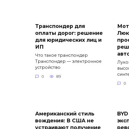
Транспондер для
Мот
оплаты дорог: решение
Люк
для юридических лиц и
про
ИП
реш
авт
Что такое транспондер
Транспондер — электронное
Луко
устройство
высо
синт
0
89
0
Американский стиль
BYD
вождения: В США не
экс
устраивают получение
рев