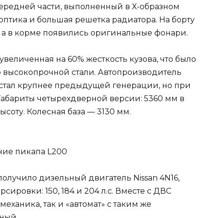
ередней части, выполненный в Х-образном
я оптика и большая решетка радиатора. На борту
, а в корме появились оригинальные фонари.
увеличенная на 60% жесткость кузова, что было
 высокопрочной стали. Автопроизводитель
я стал крупнее предыдущей генерации, но при
Габариты четырехдверной версии: 5360 мм в
ысоту. Колесная база — 3130 мм.
получило дизельный двигатель Nissan 4N16,
сировки: 150, 184 и 204 л.с. Вместе с ДВС
механика, так и «автомат» с таким же
ный.