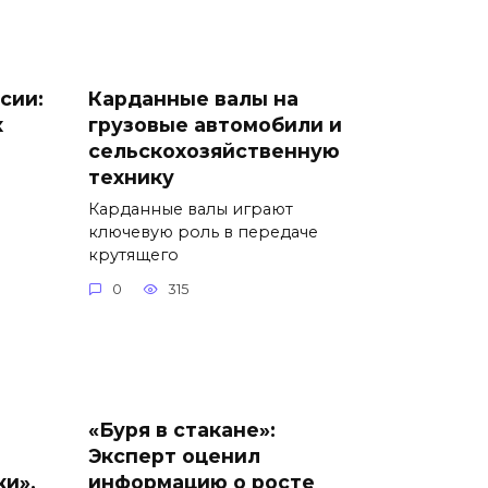
сии:
Карданные валы на
х
грузовые автомобили и
сельскохозяйственную
технику
Карданные валы играют
ключевую роль в передаче
крутящего
0
315
«Буря в стакане»:
Эксперт оценил
ки»,
информацию о росте