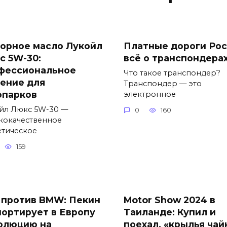
орное масло Лукойл
Платные дороги Рос
с 5W-30:
всё о транспондера
фессиональное
Что такое транспондер?
ение для
Транспондер — это
опарков
электронное
йл Люкс 5W-30 —
0
160
кокачественное
етическое
159
 против BMW: Пекин
Motor Show 2024 в
портирует в Европу
Таиланде: Купил и
олюцию на
поехал, «крылья чай