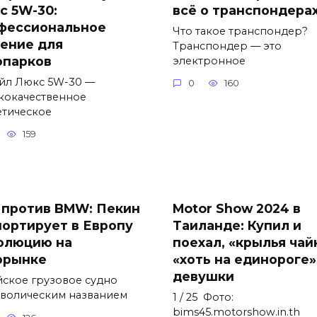
с 5W-30:
всё о транспондера
фессиональное
Что такое транспондер?
ение для
Транспондер — это
опарков
электронное
йл Люкс 5W-30 —
0
160
кокачественное
етическое
159
 против BMW: Пекин
Motor Show 2024 в
портирует в Европу
Таиланде: Купил и
олюцию на
поехал, «крылья чай
орынке
«хоть на единороге»
девушки
йское грузовое судно
мволическим названием
1 / 25 Фото:
bims45.motorshow.in.th