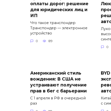
оплаты дорог: решение
Люк
для юридических лиц и
про
ИП
реш
авт
Что такое транспондер
Транспондер — электронное
Луко
устройство
высо
синт
0
89
0
Американский стиль
BYD
вождения: В США не
экс
устраивают получение
рев
прав в бег с барьерами
авт
С 1 апреля в РФ в очередной
Кита
раз
с си