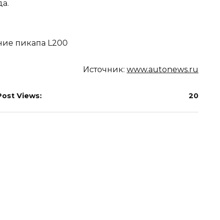
да.
Источник:
www.autonews.ru
Post Views:
20