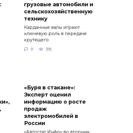
х
грузовые автомобили и
сельскохозяйственную
технику
Карданные валы играют
ключевую роль в передаче
крутящего
0
315
«Буря в стакане»:
Эксперт оценил
ки»,
информацию о росте
,
продаж
электромобилей в
России
«Автостат Инфо» во вторник,