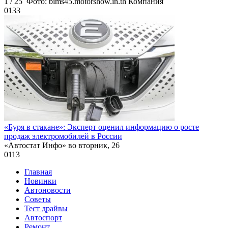
1 / 25 Фото: bims45.motorshow.in.th Компания
0
133
«Буря в стакане»: Эксперт оценил информацию о росте
продаж электромобилей в России
«Автостат Инфо» во вторник, 26
0
113
Главная
Новинки
Автоновости
Советы
Тест драйвы
Автоспорт
Ремонт