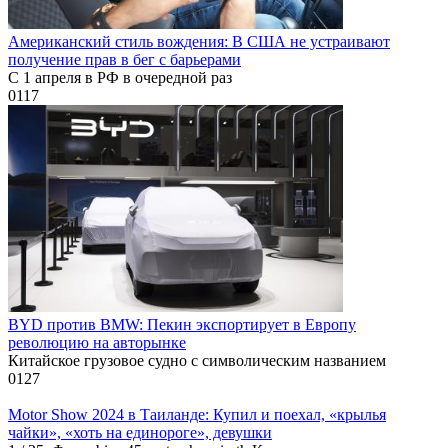
Американский стиль вождения: В США не устраивают
получение прав в бег с барьерами
С 1 апреля в РФ в очередной раз
0
117
BYD против BMW: Пекин экспортирует в Европу
революцию на авторынке
Китайское грузовое судно с символическим названием
0
127
Motor Show 2024 в Таиланде: Купил и поехал, «крылья
чайки», «хоть на единороге», девушки