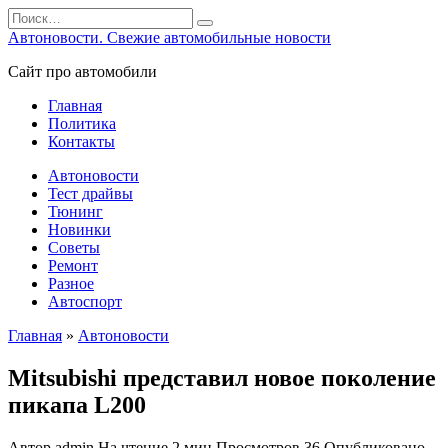
Перейти
Search
к
for:
Автоновости. Свежие автомобильные новости
содержанию
Сайт про автомобили
Главная
Политика
Контакты
Автоновости
Тест драйвы
Тюнинг
Новинки
Советы
Ремонт
Разное
Автоспорт
Главная
»
Автоновости
Mitsubishi представил новое поколение
пикапа L200
Автор
admin
На чтение
2 мин
Просмотров
36
Опубликовано