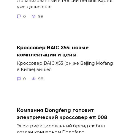
Локализованный в России Renault Kaptur
уже давно стал
0
99
Кроссовер BAIC X55: новые
комплектации и цены
Кроссовер BAIC X55 (он же Beijing Mofang
в Китае) вышел
0
98
Компания Dongfeng готовит
электрический кроссовер eπ 008
Электрифицированный бренд eπ был
создан концерном Dongfeng