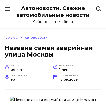
Перейти
Автоновости. Свежие
к
содержанию
автомобильные новости
Сайт про автомобили
ГЛАВНАЯ
»
АВТОНОВОСТИ
Названа самая аварийная
улица Москвы
АВТОР
НА ЧТЕНИЕ
admin
1 мин
ПРОСМОТРОВ
ОПУБЛИКОВАНО
50
12.09.2023