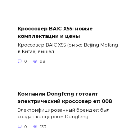
Кроссовер BAIC X55: новые
комплектации и цены
Кроссовер BAIC X55 (он же Beijing Mofang
в Китае) вышел
0
98
Компания Dongfeng готовит
электрический кроссовер eπ 008
Электрифицированный бренд eπ был
создан концерном Dongfeng
0
133