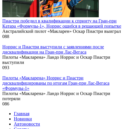
Пиастри победил в квалификации к спринту на Гран‑при
Катара «Формулы‑1», Норрис ошибся в решающей попытке
Австралийский пилот «Макларен» Оскар Пиастри выиграл
0
88
Норрис и Пиастри выступили с заявлениями после
дисквалификации на Гран‑при Лас‑Вегаса
Пилоты «Макларена» Ландо Норрис и Оскар Пиастри
выступили
0
93
Пилоты «Макларена» Норрис и Пиастри
дисквалифицированы по итогам Гран‑при Лас‑Вегаса
«Формулы‑1»
Пилоты «Макларена» Ландо Норрис и Оскар Пиастри
потеряли
0
86
Главная
Новинки
Автоновости