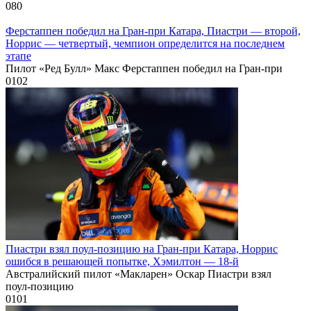
0
80
Ферстаппен победил на Гран‑при Катара, Пиастри — второй,
Норрис — четвертый, чемпион определится на последнем
этапе
Пилот «Ред Булл» Макс Ферстаппен победил на Гран‑при
0
102
Пиастри взял поул‑позицию на Гран‑при Катара, Норрис
ошибся в решающей попытке, Хэмилтон — 18‑й
Австралийский пилот «Макларен» Оскар Пиастри взял
поул‑позицию
0
101