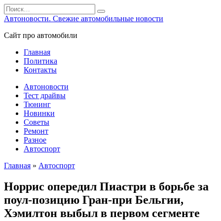
Перейти
Search
к
for:
Автоновости. Свежие автомобильные новости
содержанию
Сайт про автомобили
Главная
Политика
Контакты
Автоновости
Тест драйвы
Тюнинг
Новинки
Советы
Ремонт
Разное
Автоспорт
Главная
»
Автоспорт
Норрис опередил Пиастри в борьбе за
поул‑позицию Гран‑при Бельгии,
Хэмилтон выбыл в первом сегменте