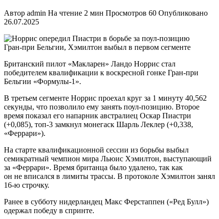
Автор
admin
На чтение
2 мин
Просмотров
60
Опубликовано
26.07.2025
Британский пилот «Макларен» Ландо Норрис стал
победителем квалификации к воскресной гонке Гран‑при
Бельгии «Формулы‑1».
В третьем сегменте Норрис проехал круг за 1 минуту 40,562
секунды, что позволило ему занять поул‑позицию. Второе
время показал его напарник австралиец Оскар Пиастри
(+0,085), топ‑3 замкнул монегаск Шарль Леклер (+0,338,
«Феррари»).
На старте квалификационной сессии из борьбы выбыл
семикратный чемпион мира Льюис Хэмилтон, выступающий
за «Феррари». Время британца было удалено, так как
он не вписался в лимиты трассы. В протоколе Хэмилтон занял
16‑ю строчку.
Ранее в субботу нидерландец Макс Ферстаппен («Ред Булл»)
одержал победу в спринте.