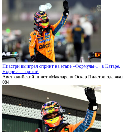
Пиастри выиграл спринт на этапе «Формулы‑1» в Катаре,
Норрис — третий
Австралийский пилот «Макларен» Оскар Пиастри одержал
0
84