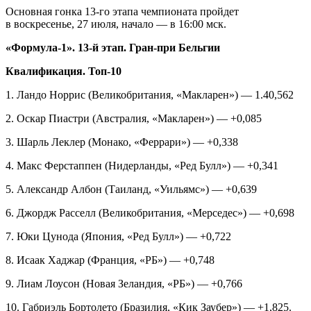
Основная гонка 13‑го этапа чемпионата пройдет
в воскресенье, 27 июля, начало — в 16:00 мск.
«Формула‑1». 13‑й этап. Гран‑при Бельгии
Квалификация. Топ‑10
1. Ландо Норрис (Великобритания, «Макларен») — 1.40,562
2. Оскар Пиастри (Австралия, «Макларен») — +0,085
3. Шарль Леклер (Монако, «Феррари») — +0,338
4. Макс Ферстаппен (Нидерланды, «Ред Булл») — +0,341
5. Александр Албон (Таиланд, «Уильямс») — +0,639
6. Джордж Расселл (Великобритания, «Мерседес») — +0,698
7. Юки Цунода (Япония, «Ред Булл») — +0,722
8. Исаак Хаджар (Франция, «РБ») — +0,748
9. Лиам Лоусон (Новая Зеландия, «РБ») — +0,766
10. Габриэль Бортолето (Бразилия, «Кик Заубер») — +1,825.