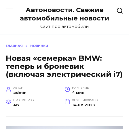
Перейти
Автоновости. Свежие
к
содержанию
автомобильные новости
Сайт про автомобили
ГЛАВНАЯ
»
НОВИНКИ
Новая «семерка» BMW:
теперь и броневик
(включая электрический i7)
АВТОР
НА ЧТЕНИЕ
admin
4 мин
ПРОСМОТРОВ
ОПУБЛИКОВАНО
48
14.08.2023