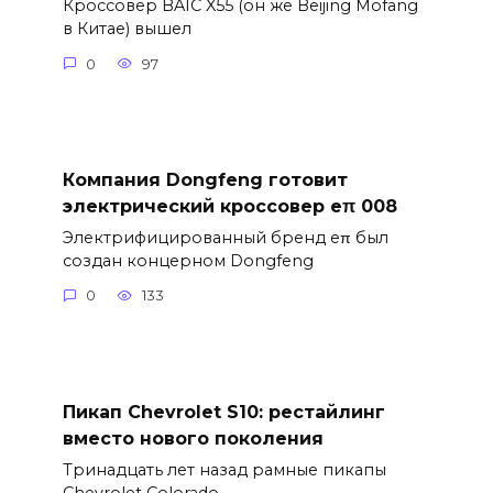
Кроссовер BAIC X55 (он же Beijing Mofang
в Китае) вышел
0
97
Компания Dongfeng готовит
электрический кроссовер eπ 008
Электрифицированный бренд eπ был
создан концерном Dongfeng
0
133
Пикап Chevrolet S10: рестайлинг
вместо нового поколения
Тринадцать лет назад рамные пикапы
Chevrolet Colorado