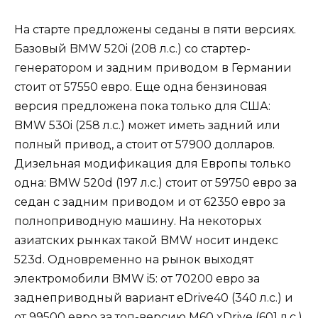
На старте предложены седаны в пяти версиях.
Базовый BMW 520i (208 л.с.) со стартер-
генератором и задним приводом в Германии
стоит от 57550 евро. Еще одна бензиновая
версия предложена пока только для США:
BMW 530i (258 л.с.) может иметь задний или
полный привод, а стоит от 57900 долларов.
Дизельная модификация для Европы только
одна: BMW 520d (197 л.с.) стоит от 59750 евро за
седан с задним приводом и от 62350 евро за
полноприводную машину. На некоторых
азиатских рынках такой BMW носит индекс
523d. Одновременно на рынок выходят
электромобили BMW i5: от 70200 евро за
заднеприводный вариант eDrive40 (340 л.с.) и
от 99500 евро за топ-версию M60 xDrive (601 л.с.)