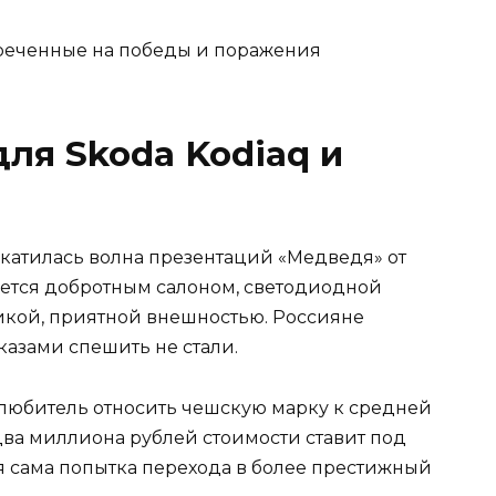
ля Skoda Kodiaq и
окатилась волна презентаций «Медведя» от
чается добротным салоном, светодиодной
икой, приятной внешностью. Россияне
казами спешить не стали.
любитель относить чешскую марку к средней
два миллиона рублей стоимости ставит под
я сама попытка перехода в более престижный