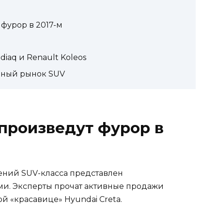
фурор в 2017-м
и
iaq и Renault Koleos
енный рынок SUV
произведут фурор в
ений SUV-класса представлен
и. Эксперты прочат активные продажи
й «красавице» Hyundai Creta.