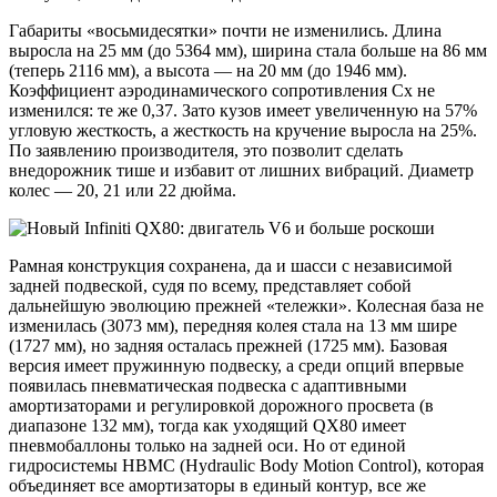
Габариты «восьмидесятки» почти не изменились. Длина
выросла на 25 мм (до 5364 мм), ширина стала больше на 86 мм
(теперь 2116 мм), а высота — на 20 мм (до 1946 мм).
Коэффициент аэродинамического сопротивления Cx не
изменился: те же 0,37. Зато кузов имеет увеличенную на 57%
угловую жесткость, а жесткость на кручение выросла на 25%.
По заявлению производителя, это позволит сделать
внедорожник тише и избавит от лишних вибраций. Диаметр
колес — 20, 21 или 22 дюйма.
Рамная конструкция сохранена, да и шасси с независимой
задней подвеской, судя по всему, представляет собой
дальнейшую эволюцию прежней «тележки». Колесная база не
изменилась (3073 мм), передняя колея стала на 13 мм шире
(1727 мм), но задняя осталась прежней (1725 мм). Базовая
версия имеет пружинную подвеску, а среди опций впервые
появилась пневматическая подвеска с адаптивными
амортизаторами и регулировкой дорожного просвета (в
диапазоне 132 мм), тогда как уходящий QX80 имеет
пневмобаллоны только на задней оси. Но от единой
гидросистемы HBMC (Hydraulic Body Motion Control), которая
объединяет все амортизаторы в единый контур, все же