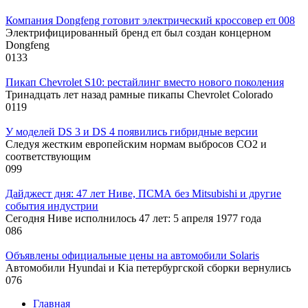
Компания Dongfeng готовит электрический кроссовер eπ 008
Электрифицированный бренд eπ был создан концерном
Dongfeng
0
133
Пикап Chevrolet S10: рестайлинг вместо нового поколения
Тринадцать лет назад рамные пикапы Chevrolet Colorado
0
119
У моделей DS 3 и DS 4 появились гибридные версии
Следуя жестким европейским нормам выбросов CO2 и
соответствующим
0
99
Дайджест дня: 47 лет Ниве, ПСМА без Mitsubishi и другие
события индустрии
Сегодня Ниве исполнилось 47 лет: 5 апреля 1977 года
0
86
Объявлены официальные цены на автомобили Solaris
Автомобили Hyundai и Kia петербургской сборки вернулись
0
76
Главная