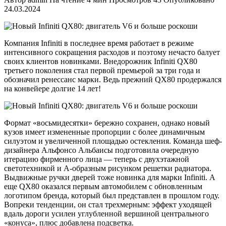
24.03.2024
Компания Infiniti в последнее время работает в режиме
интенсивного сокращения расходов и поэтому нечасто балует
своих клиентов новинками. Внедорожник Infiniti QX80
третьего поколения стал первой премьерой за три года и
обозначил ренессанс марки. Ведь прежний QX80 продержался
на конвейере долгие 14 лет!
Формат «восьмидесятки» бережно сохранен, однако новый
кузов имеет измененные пропорции с более динамичным
силуэтом и увеличенной площадью остекления. Команда шеф-
дизайнера Альфонсо Альбаисы подготовила очередную
итерацию фирменного лица — теперь с двухэтажной
светотехникой и А-образным рисунком решетки радиатора.
Выдвижные ручки дверей тоже новинка для марки Infiniti. А
еще QX80 оказался первым автомобилем с обновленным
логотипом бренда, который был представлен в прошлом году.
Вопреки тенденции, он стал трехмерным: эффект уходящей
вдаль дороги усилен углубленной вершиной центрального
«конуса», плюс добавлена подсветка.