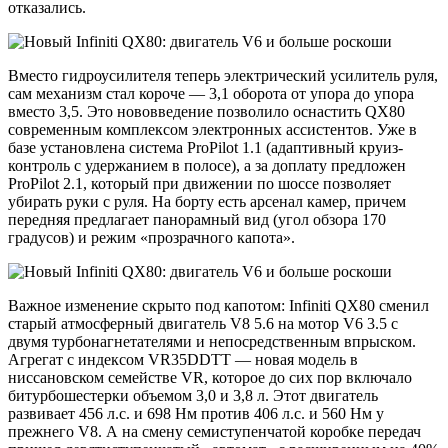
отказались.
Вместо гидроусилителя теперь электрический усилитель руля,
сам механизм стал короче — 3,1 оборота от упора до упора
вместо 3,5. Это нововведение позволило оснастить QX80
современным комплексом электронных ассистентов. Уже в
базе установлена система ProPilot 1.1 (адаптивный круиз-
контроль с удержанием в полосе), а за доплату предложен
ProPilot 2.1, который при движении по шоссе позволяет
убирать руки с руля. На борту есть арсенал камер, причем
передняя предлагает панорамный вид (угол обзора 170
градусов) и режим «прозрачного капота».
Важное изменение скрыто под капотом: Infiniti QX80 сменил
старый атмосферный двигатель V8 5.6 на мотор V6 3.5 с
двумя турбонагнетателями и непосредственным впрыском.
Агрегат с индексом VR35DDTT — новая модель в
ниссановском семействе VR, которое до сих пор включало
битурбошестерки объемом 3,0 и 3,8 л. Этот двигатель
развивает 456 л.с. и 698 Нм против 406 л.с. и 560 Нм у
прежнего V8. А на смену семиступенчатой коробке передач