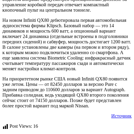
управление коробкой передач отвечает компактный
кнопочный пульт на центральном тоннеле.
На новом Infiniti QX80 дебютировала первая автомобильная
аудиосистема фирмы Klipsch. Базовый набор — это 14
динамиков и мощность 600 ватт, а опционный вариант
включает 24 динамика (отдельные встроены в подголовники
передних сидений) и сабвуфер, мощность достигает 1200 ватт.
В салоне установлены две камеры (на первом и втором ряду),
к которым можно подключиться удаленно со смартфона. А
еще заявлена система Biometric Cooling: инфракрасный датчик
считывает температуру пассажиров сзади и автоматически
меняет настройки климат-контроля.
На приоритетном рынке США новый Infiniti QX80 появится
уже летом. Цены — от 82450 долларов за версию Pure с
задним приводом до 110600 долларов за вариант Autograph.
Прибавка солидная, ведь уходящий QX80 второго поколения
сейчас стоит от 74150 долларов. Позже будет представлен
более простой вариант под маркой Nissan.
Источник
Post Views:
16