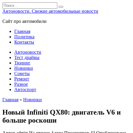
Перейти
Search
к
for:
Автоновости. Свежие автомобильные новости
содержанию
Сайт про автомобили
Главная
Политика
Контакты
Автоновости
Тест драйвы
Тюнинг
Новинки
Советы
Ремонт
Разное
Автоспорт
Главная
»
Новинки
Новый Infiniti QX80: двигатель V6 и
больше роскоши
Автор
admin
На чтение
4 мин
Просмотров
43
Опубликовано