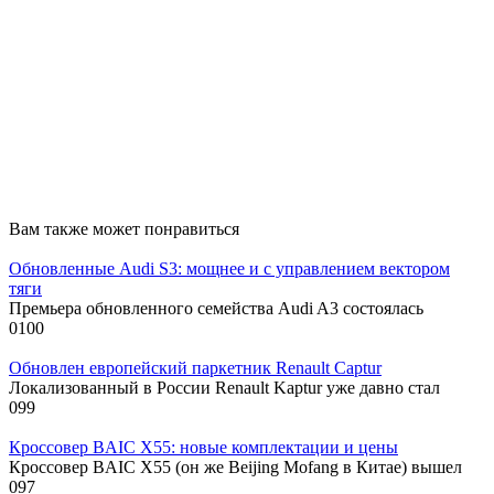
Вам также может понравиться
Обновленные Audi S3: мощнее и с управлением вектором
тяги
Премьера обновленного семейства Audi A3 состоялась
0
100
Обновлен европейский паркетник Renault Captur
Локализованный в России Renault Kaptur уже давно стал
0
99
Кроссовер BAIC X55: новые комплектации и цены
Кроссовер BAIC X55 (он же Beijing Mofang в Китае) вышел
0
97