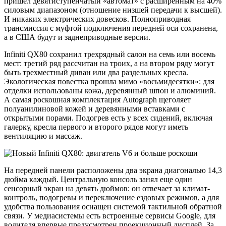
пришел девятиступенчатый «автомат» с расширенным на 40%
силовым диапазоном (отношение низшей передачи к высшей).
И никаких электрических довесков. Полноприводная
трансмиссия с муфтой подключения передней оси сохранена,
а в США будут и заднеприводные версии.
Infiniti QX80 сохранил трехрядный салон на семь или восемь
мест: третий ряд рассчитан на троих, а на втором ряду могут
быть трехместный диван или два раздельных кресла.
Экологическая повестка прошла мимо «восьмидесятки»: для
отделки использованы кожа, деревянный шпон и алюминий.
А самая роскошная комплектация Autograph щеголяет
полуанилиновой кожей и деревянными вставками с
открытыми порами. Подогрев есть у всех сидений, включая
галерку, кресла первого и второго рядов могут иметь
вентиляцию и массаж.
На передней панели расположены два экрана диагональю 14,3
дюйма каждый. Центральную консоль занял еще один
сенсорный экран на девять дюймов: он отвечает за климат-
контроль, подогревы и переключение ездовых режимов, а для
удобства пользования оснащен системой тактильной обратной
связи. У медиасистемы есть встроенные сервисы Google, для
водителя впервые предусмотрен проекционный дисплей. За