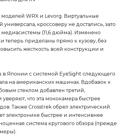
у моделей WRX и Levorg. Виртуальные
 универсала, кроссоверу не достались, зато
медиасистемы (11,6 дюйма). Изменено
и теперь приделаны прямо к кузову, без
повысить жесткость всей конструкции и
u в Японии с системой EyeSight следующего
ала на американских машинах. Вдобавок к
овым стеклом добавлен третий,
 уверяют, что эта монокамера быстрее
ов. Также Crosstrek обрел электрический
яет электронике быстрее и интенсивнее
ноценная система кругового обзора (прежде
меры).