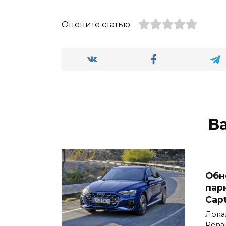
Оцените статью
В
Обн
пар
Cap
Лока
Renau