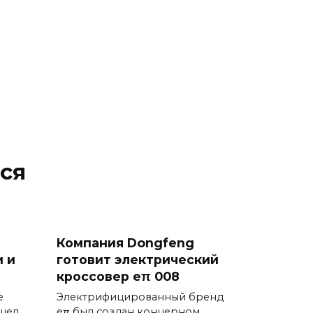
ся
Компания Dongfeng
 и
готовит электрический
кроссовер eπ 008
е
Электрифицированный бренд
ышел
eπ был создан концерном