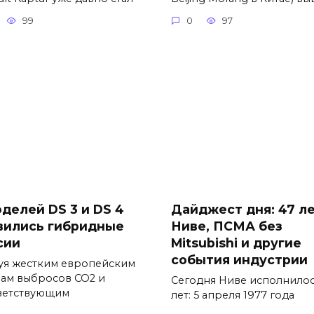
99
0
97
оделей DS 3 и DS 4
Дайджест дня: 47 л
вились гибридные
Ниве, ПСМА без
сии
Mitsubishi и другие
события индустрии
уя жестким европейским
ам выбросов CO2 и
Сегодня Ниве исполнилос
ветствующим
лет: 5 апреля 1977 года