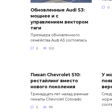
0
Обновленные Audi S3:
мощнее и с
управлением вектором
тяги
Премьера обновленного
семейства Audi A3 состоялась
0
100
Пикап Chevrolet S10:
У м
рестайлинг вместо
поя
нового поколения
вер
Тринадцать лет назад рамные
След
пикапы Chevrolet Colorado
норм
соот
0
119