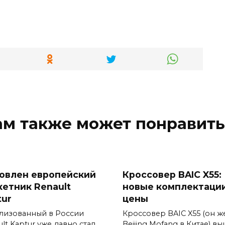
ам также может понравить
овлен европейский
Кроссовер BAIC X55:
кетник Renault
новые комплектации
tur
цены
лизованный в России
Кроссовер BAIC X55 (он ж
lt Kaptur уже давно стал
Beijing Mofang в Китае) в