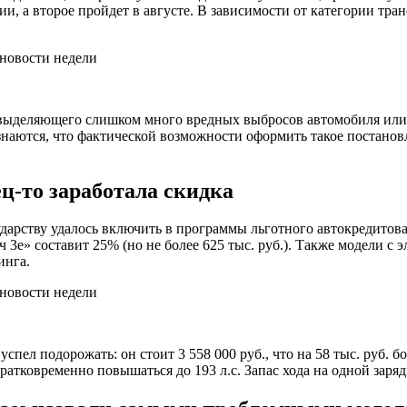
 а второе пройдет в августе. В зависимости от категории тран
и выделяющего слишком много вредных выбросов автомобиля ил
аются, что фактической возможности оформить такое постанов
ц-то заработала скидка
дарству удалось включить в программы льготного автокредитова
 3е» составит 25% (но не более 625 тыс. руб.). Также модели с
инга.
спел подорожать: он стоит 3 558 000 руб., что на 58 тыс. руб.
атковременно повышаться до 193 л.с. Запас хода на одной заряд