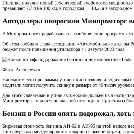
Новинка получит новый 1,6-литровый турбомотор мощностью 150
превышает 7,7 л на 100 км, в городском — 10,2, а в загородном
Автодилеры попросили Минпромторг ве
В Минпромторге прорабатывают возобновление программы ут
Об этом сообщил глава ассоциации «Автомобильные дилеры Ро
бюджет после повышения утильсбора с 1 августа 2023 года.
Фото: Autonews.ru
Напомним, что программы утилизации позволяли водителям в Р
водители могли получить скидку в размере от 40 тысяч рублей
Для этого сдаваемый в утиль автомобиль должен был быть старш
Минпромторга, она исчерпала свой потенциал. При этом сейчас,
Бензин в России опять подорожал, хоть 
Биржевая стоимость бензина АИ-92 и АИ-95 на этой неделе н
Петербургской международной товарно-сырьевой биржи, стоимос