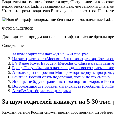
Водителей начнут штрафовать за шум, Chery привезла кроссове
некомплектных Lada и завышенных цен: чем запомнится эта не
Что за это грозит водителю В них лучше не врезаться. На что
Фото: Shutterstock
Для водителей придумали новый штраф, китайские бренды пре
Содержание
За шум водителей накажут на 5-30 тыс. руб.
На электрические «Москвич 3е» наконец-то заработала с
Б/у Range Rover Evoque и Mercedes C-Class назвали са
Бренд Chery объявил о начале продаж своего флагманског
Автодилеры попросили Минпромторг вернуть программу
Бензин в России опять подорожал, хоть и не так сильно
Японцы не будут ограничивать экспорт иномарок в Росс
Возобновляются продажи китайских автомобилей Dongfe
АвтоВАЗ разбирается с дилерами
За шум водителей накажут на 5-30 тыс. 
Каждый регион России сможет ввести собственный штраф для 