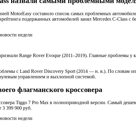
Class назвали самыми проблемными моде
анией MotorEasy составило список самых проблемных автомобил
ирейтинга подержанных автомобилей занял Mercedes C-Class с 
изнали Range Rover Evoque (2011–2019). Главные проблемы у к
блемы с Land Rover Discovery Sport (2014 — н. в.). По словам 
 рулевым управлением и выхлопной системой.
воего флагманского кроссовера
ссовера Tiggo 7 Pro Max в полноприводной версии. Самый дешевы
 3 399 900 руб.