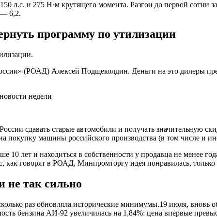
 л.с. и 275 Н·м крутящего момента. Разгон до первой сотни за
 — 6,2.
рнуть программу по утилизации
илизации.
ссии» (РОАД) Алексей Подщеколдин. Деньги на это дилеры пред
оссии сдавать старые автомобили и получать значительную скид
 на покупку машины российского производства (в том числе и ин
е 10 лет и находиться в собственности у продавца не менее год
 как говорят в РОАД, Минпромторгу идея понравилась, только во
и не так сильно
есколько раз обновляла исторические минимумы.19 июля, вновь 
ть бензина АИ-92 увеличилась на 1,84%: цена впервые превысил