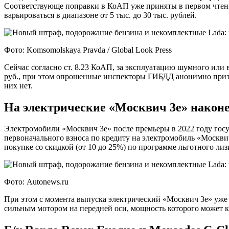
Соответствующе поправки в КоАП уже приняты в первом чтении,
варьироваться в диапазоне от 5 тыс. до 30 тыс. рублей.
Фото: Komsomolskaya Pravda / Global Look Press
Сейчас согласно ст. 8.23 КоАП, за эксплуатацию шумного ил
руб., при этом опрошенные инспекторы ГИБДД анонимно призн
них нет.
На электрические «Москвич 3е» наконе
Электромобили «Москвич 3е» после премьеры в 2022 году госу
первоначального взноса по кредиту на электромобиль «Москвич
покупке со скидкой (от 10 до 25%) по программе льготного лиз
Фото: Autonews.ru
При этом с момента выпуска электрический «Москвич 3е» уже у
сильным мотором на передней оси, мощность которого может кр