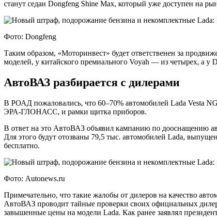
станут седан Dongfeng Shine Max, который уже доступен на ры
Фото: Dongfeng
Таким образом, «Моторинвест» будет ответственен за продвижен
моделей, у китайского премиального Voyah — из четырех, а у
АвтоВАЗ разбирается с дилерами
В РОАД пожаловались, что 60–70% автомобилей Lada Vesta NG,
ЭРА-ГЛОНАСС, и рамки щитка приборов.
В ответ на это АвтоВАЗ объявил кампанию по дооснащению ав
Для этого будут отозваны 79,5 тыс. автомобилей Lada, выпущ
бесплатно.
Фото: Autonews.ru
Примечательно, что такие жалобы от дилеров на качество авт
АвтоВАЗ проводит тайные проверки своих официальных дилеров
завышенные цены на модели Lada. Как ранее заявлял президен