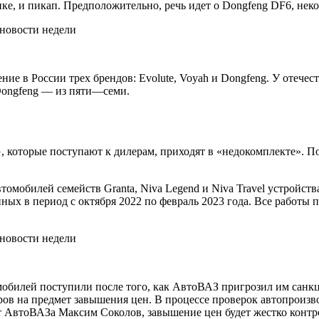
нке, и пикап. Предположительно, речь идет о Dongfeng DF6, нек
ие в России трех брендов: Evolute, Voyah и Dongfeng. У отечест
 Dongfeng — из пяти—семи.
 которые поступают к дилерам, приходят в «недокомплекте». П
томобилей семейств Granta, Niva Legend и Niva Travel устрой
енных в период с октября 2022 по февраль 2023 года. Все раб
омобилей поступили после того, как АвтоВАЗ пригрозил им санкц
 на предмет завышения цен. В процессе проверок автопроизвод
т АвтоВАЗа Максим Соколов, завышение цен будет жестко контр