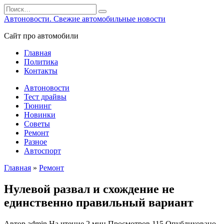
Перейти
Search
к
for:
Автоновости. Свежие автомобильные новости
содержанию
Сайт про автомобили
Главная
Политика
Контакты
Автоновости
Тест драйвы
Тюнинг
Новинки
Советы
Ремонт
Разное
Автоспорт
Главная
»
Ремонт
Нулевой развал и схождение не
единственно правильный вариант
Автор
admin
На чтение
2 мин
Просмотров
115
Опубликовано