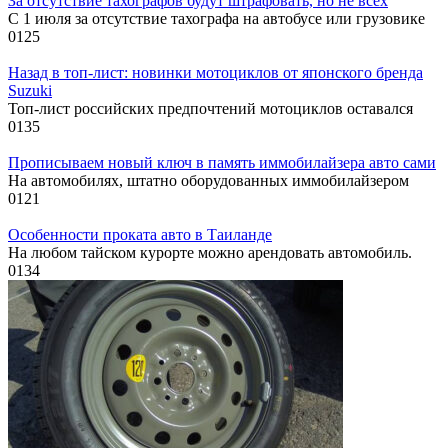
За отсутствие тахографов будут штрафовать, но не всех
С 1 июля за отсутствие тахографа на автобусе или грузовике
0
125
Назад в топ-лист: новинки мотоциклов от японского бренда
Suzuki
Топ-лист российских предпочтений мотоциклов оставался
0
135
Прописываем новый ключ в память иммобилайзера авто сами
На автомобилях, штатно оборудованных иммобилайзером
0
121
Особенности проката авто в Таиланде
На любом тайском курорте можно арендовать автомобиль.
0
134