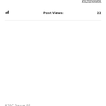
Источник
Post Views:
22
JAC Jiayue A5,