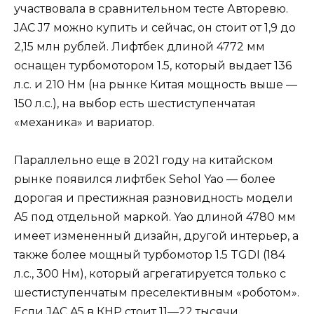
участвовала в сравнительном тесте Авторевю.
JAC J7 можно купить и сейчас, он стоит от 1,9 до
2,15 млн рублей. Лифтбек длиной 4772 мм
оснащен турбомотором 1.5, который выдает 136
л.с. и 210 Нм (на рынке Китая мощность выше —
150 л.с.), на выбор есть шестиступенчатая
«механика» и вариатор.
Параллельно еще в 2021 году на китайском
рынке появился лифтбек Sehol Yao — более
дорогая и престижная разновидность модели
A5 под отдельной маркой. Yao длиной 4780 мм
имеет измененный дизайн, другой интерьер, а
также более мощный турбомотор 1.5 TGDI (184
л.с., 300 Нм), который агрегатируется только с
шестиступенчатым преселективным «роботом».
Если JAC A5 в КНР стоит 11—22 тысячи