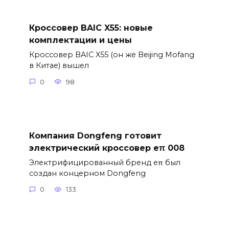
Кроссовер BAIC X55: новые
комплектации и цены
Кроссовер BAIC X55 (он же Beijing Mofang
в Китае) вышел
0
98
Компания Dongfeng готовит
электрический кроссовер eπ 008
Электрифицированный бренд eπ был
создан концерном Dongfeng
0
133