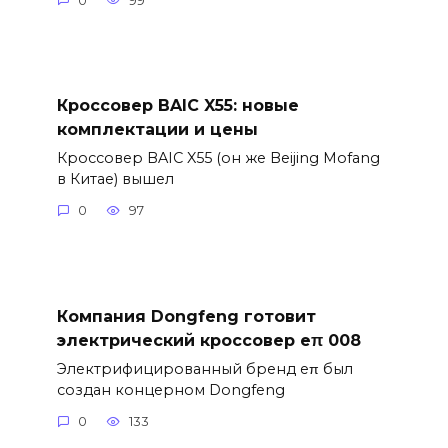
0
99
Кроссовер BAIC X55: новые
комплектации и цены
Кроссовер BAIC X55 (он же Beijing Mofang
в Китае) вышел
0
97
Компания Dongfeng готовит
электрический кроссовер eπ 008
Электрифицированный бренд eπ был
создан концерном Dongfeng
0
133