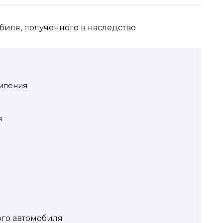
мления
я
го автомобиля