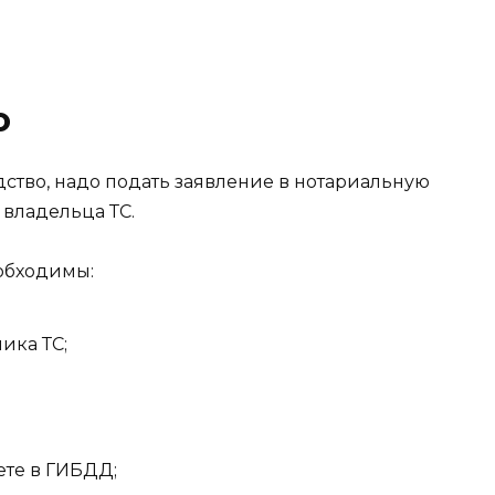
о
ство, надо подать заявление в нотариальную
 владельца ТС.
обходимы:
ика ТС;
чете в ГИБДД;