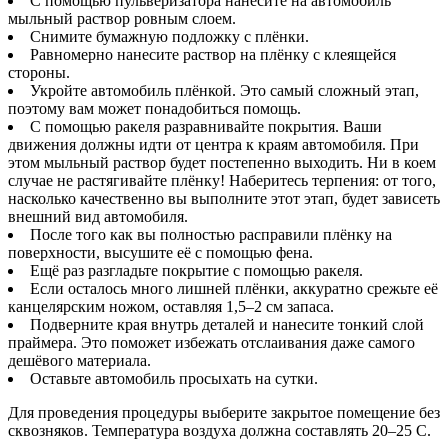
С помощью пульверизатора нанесите на автомобиль
мыльный раствор ровным слоем.
Снимите бумажную подложку с плёнки.
Равномерно нанесите раствор на плёнку с клеящейся
стороны.
Укройте автомобиль плёнкой. Это самый сложный этап,
поэтому вам может понадобиться помощь.
С помощью ракеля разравнивайте покрытия. Ваши
движения должны идти от центра к краям автомобиля. При
этом мыльный раствор будет постепенно выходить. Ни в коем
случае не растягивайте плёнку! Наберитесь терпения: от того,
насколько качественно вы выполните этот этап, будет зависеть
внешний вид автомобиля.
После того как вы полностью расправили плёнку на
поверхности, высушите её с помощью фена.
Ещё раз разгладьте покрытие с помощью ракеля.
Если осталось много лишней плёнки, аккуратно срежьте её
канцелярским ножом, оставляя 1,5–2 см запаса.
Подверните края внутрь деталей и нанесите тонкий слой
праймера. Это поможет избежать отслаивания даже самого
дешёвого материала.
Оставьте автомобиль просыхать на сутки.
Для проведения процедуры выберите закрытое помещение без
сквозняков. Температура воздуха должна составлять 20–25 C.