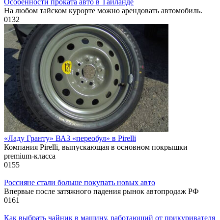
Особенности проката авто в Таиланде
На любом тайском курорте можно арендовать автомобиль.
0
132
«Ладу Гранту» ВАЗ «переобул» в Pirelli
Компания Pirelli, выпускающая в основном покрышки
premium-класса
0
155
Россияне стали больше покупать новых авто
Впервые после затяжного падения рынок автопродаж РФ
0
161
Как выбрать чайник в машину, работающий от прикуривателя