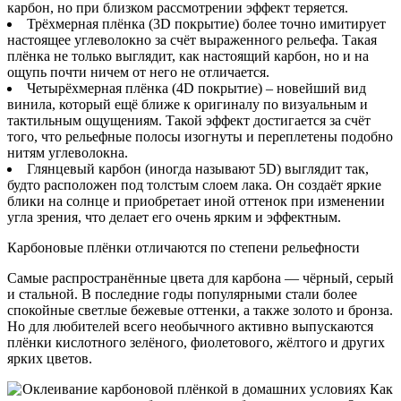
карбон, но при близком рассмотрении эффект теряется.
Трёхмерная плёнка (3D покрытие) более точно имитирует
настоящее углеволокно за счёт выраженного рельефа. Такая
плёнка не только выглядит, как настоящий карбон, но и на
ощупь почти ничем от него не отличается.
Четырёхмерная плёнка (4D покрытие) – новейший вид
винила, который ещё ближе к оригиналу по визуальным и
тактильным ощущениям. Такой эффект достигается за счёт
того, что рельефные полосы изогнуты и переплетены подобно
нитям углеволокна.
Глянцевый карбон (иногда называют 5D) выглядит так,
будто расположен под толстым слоем лака. Он создаёт яркие
блики на солнце и приобретает иной оттенок при изменении
угла зрения, что делает его очень ярким и эффектным.
Карбоновые плёнки отличаются по степени рельефности
Самые распространённые цвета для карбона — чёрный, серый
и стальной. В последние годы популярными стали более
спокойные светлые бежевые оттенки, а также золото и бронза.
Но для любителей всего необычного активно выпускаются
плёнки кислотного зелёного, фиолетового, жёлтого и других
ярких цветов.