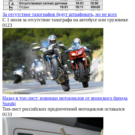
За отсутствие тахографов будут штрафовать, но не всех
С 1 июля за отсутствие тахографа на автобусе или грузовике
0
123
Назад в топ-лист: новинки мотоциклов от японского бренда
Suzuki
Топ-лист российских предпочтений мотоциклов оставался
0
133