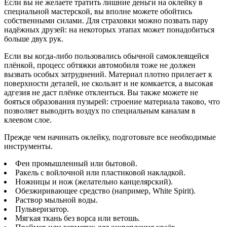
Если вы не желаете тратить лишние деньги на оклейку в
специальной мастерской, вы вполне можете обойтись
собственными силами. Для страховки можно позвать пару
надёжных друзей: на некоторых этапах может понадобиться
больше двух рук.
Если вы когда-либо пользовались обычной самоклеящейся
плёнкой, процесс обтяжки автомобиля тоже не должен
вызвать особых затруднений. Материал плотно прилегает к
поверхности деталей, не скользит и не комкается, а высокая
адгезия не даст плёнке отклеиться. Вы также можете не
бояться образования пузырей: строение материала таково, что
позволяет выводить воздух по специальным каналам в
клеевом слое.
Прежде чем начинать оклейку, подготовьте все необходимые
инструменты.
Фен промышленный или бытовой.
Ракель с войлочной или пластиковой накладкой.
Ножницы и нож (желательно канцелярский).
Обезжиривающее средство (например, White Spirit).
Раствор мыльной воды.
Пульверизатор.
Мягкая ткань без ворса или ветошь.