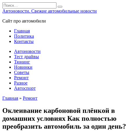
Перейти
Search
к
for:
Автоновости. Свежие автомобильные новости
содержанию
Сайт про автомобили
Главная
Политика
Контакты
Автоновости
Тест драйвы
Тюнинг
Новинки
Советы
Ремонт
Разное
Автоспорт
Главная
»
Ремонт
Оклеивание карбоновой плёнкой в
домашних условиях Как полностью
преобразить автомобиль за один день?