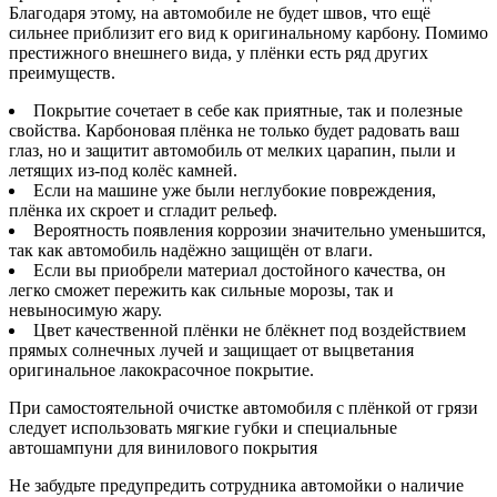
Благодаря этому, на автомобиле не будет швов, что ещё
сильнее приблизит его вид к оригинальному карбону. Помимо
престижного внешнего вида, у плёнки есть ряд других
преимуществ.
Покрытие сочетает в себе как приятные, так и полезные
свойства. Карбоновая плёнка не только будет радовать ваш
глаз, но и защитит автомобиль от мелких царапин, пыли и
летящих из-под колёс камней.
Если на машине уже были неглубокие повреждения,
плёнка их скроет и сгладит рельеф.
Вероятность появления коррозии значительно уменьшится,
так как автомобиль надёжно защищён от влаги.
Если вы приобрели материал достойного качества, он
легко сможет пережить как сильные морозы, так и
невыносимую жару.
Цвет качественной плёнки не блёкнет под воздействием
прямых солнечных лучей и защищает от выцветания
оригинальное лакокрасочное покрытие.
При самостоятельной очистке автомобиля с плёнкой от грязи
следует использовать мягкие губки и специальные
автошампуни для винилового покрытия
Не забудьте предупредить сотрудника автомойки о наличие