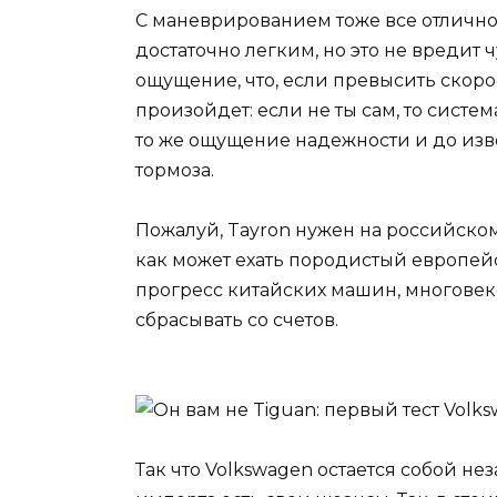
С маневрированием тоже все отлично
достаточно легким, но это не вредит 
ощущение, что, если превысить скоро
произойдет: если не ты сам, то систе
то же ощущение надежности и до изв
тормоза.
Пожалуй, Tayron нужен на российском
как может ехать породистый европейс
прогресс китайских машин, многове
сбрасывать со счетов.
Так что Volkswagen остается собой не