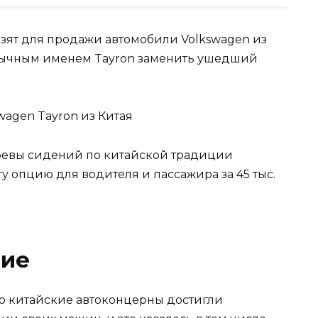
зят для продажи автомобили Volkswagen из
ивычным именем Tayron заменить ушедший
огревы сидений по китайской традиции
эту опцию для водителя и пассажира за 45 тыс.
ние
что китайские автоконцерны достигли