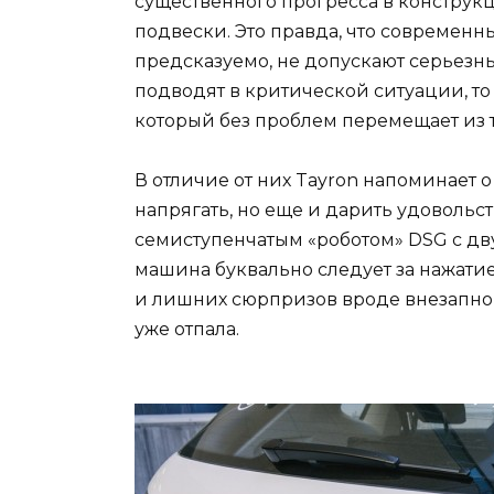
существенного прогресса в конструкц
подвески. Это правда, что современн
предсказуемо, не допускают серьезн
подводят в критической ситуации, то 
который без проблем перемещает из то
В отличие от них Tayron напоминает о
напрягать, но еще и дарить удовольс
семиступенчатым «роботом» DSG с д
машина буквально следует за нажатие
и лишних сюрпризов вроде внезапного
уже отпала.