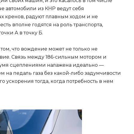
ии своих машин, и это касалось в том числе
ые автомобили из КНР ведут себя
ых кренов, радуют плавным ходом и не
есть вполне годятся на роль транспорта,
чки А в точку Б.
 том, что вождение может не только не
твие. Связь между 186-сильным мотором и
вумя сцеплениями налажена идеально —
м на педаль газа без какой-либо задумчивости
 ускорения тогда, когда потребность в нем