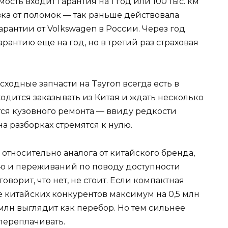
мость входит гарантия на 1 год или 100 тыс. км
вка от поломок — так раньше действовала
антии от Volkswagen в России. Через год
арантию еще на год, но в третий раз страховая
ходные запчасти на Tayron всегда есть в
дится заказывать из Китая и ждать несколько
тся кузовного ремонта — ввиду редкости
 разборках стремятся к нулю.
б. относительно аналога от китайского бренда,
ю и переживаний по поводу доступности
оворит, что нет, не стоит. Если компактная
же китайских конкурентов максимум на 0,5 млн
,5 млн выглядит как перебор. Но тем сильнее
переплачивать.