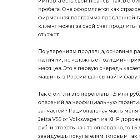
импорта есть свои нюансы. Так, в стои
пробега. Она оформляется как страхо
фирменная программа продленной гар
клиент может за свой счет продлить г
откажет.
По уверениям продавца, основные рас
наличии, но «сложные позиции» прихо
месяцев. Это в первую очередь касае
машины в России шансы найти фару на
Так стоит ли это переплаты 1,5 млн ру
опасений за неофициальную гаранти
запчастей? Рациональная часть меня г
Jetta VS5 от Volkswagen из КНР доро
руб. и это хоть как-то оправдано, то 1
завидуешь покупателям, готовым так 