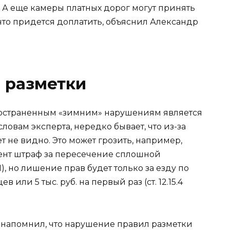
А еще камеры платных дорог могут принять
 что придется доплатить, объяснил Александр
 разметки
пространенным «зимним» нарушениям является
овам эксперта, нередко бывает, что из-за
т не видно. Это может грозить, например,
ент штраф за пересечение сплошной
КоАП), но лишение прав будет только за езду по
 или 5 тыс. руб. на первый раз (ст. 12.15.4
 напомнил, что нарушение правил разметки