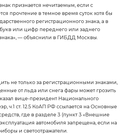
нак признается нечитаемым, если с
тся прочтение в темное время суток хотя бы
дарственного регистрационного знака, а в
з букв или цифр переднего или заднего
знака», — объяснили в ГИБДД Москвы.
дить не только за регистрационными знаками,
щенные от льда или снега фары может грозить
ссказал вице-президент Национального
р, ч.1 ст. 12.5 КоАП РФ ссылается на Основные
редств, где в разделе 3 (пункт 3 «Внешние
о эксплуатация автомобиля запрещена, если на
иборы и светоотражатели.