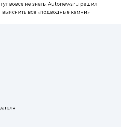
ут вовсе не знать. Autonews.ru решил
и выяснить все «подводные камни».
вателя