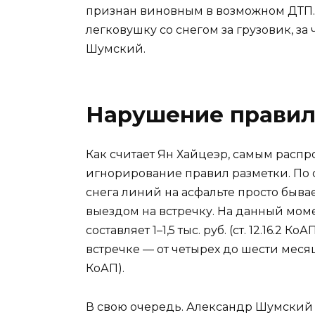
признан виновным в возможном ДТП. 
легковушку со снегом за грузовик, за
Шумский.
Нарушение правил
Как считает Ян Хайцеэр, самым рас
игнорирование правил разметки. По сл
снега линий на асфальте просто бывае
выездом на встречку. На данный мом
составляет 1–1,5 тыс. руб. (ст. 12.16.2 
встречке — от четырех до шести месяцев
КоАП).
В свою очередь. Александр Шумский