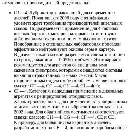
от мировых производителей представлены:
CJ —4. Лубрикатор характерный для современных
дизелей. Появившаяся 2006 году спецификация
удовлетворяет требования производителей дизельных
смазок. Подразумевается применение для 4-тактных
высокооборотных моторов, которые соответствуют
действующим токсичным нормам выхлопных газов.
Подобранные в специальных лабораториях присадки
эффективно нейтрализуют окислы серы в картере.
В дизель с такой смазкой разрешается заливать топливо
с серосодержанием — 0.05% от объема. Этот вариант
рекомендуется для агрегатов со специальными
сажевыми фильтрами, которыми оснащаются системы
выхлопа отработанных газовых смесей. Масло
с прописанным индексом без проблем заменяет типовые
смазки: CF —4, CG —4, CH —4, CI —4(+);
CI —4. Категория, нашедшая применение в дизельных
агрегатах с рециркуляцией отходящих газов.
Характерный вариант для применения в турбированных
двигателях с нормативами выбросов токсичных газов
2002 года. Для обратной совместимости соответствуют
смазки классов: CH —4, CG —4, CF —4, CE и CD.
К примеру, для большинства вариантов дизелей,
разработанных под CF —4, не возникнет проблем после