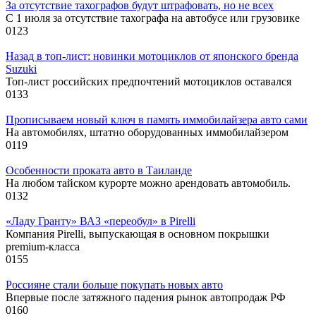
За отсутствие тахографов будут штрафовать, но не всех
С 1 июля за отсутствие тахографа на автобусе или грузовике
0
123
Назад в топ-лист: новинки мотоциклов от японского бренда
Suzuki
Топ-лист российских предпочтений мотоциклов оставался
0
133
Прописываем новый ключ в память иммобилайзера авто сами
На автомобилях, штатно оборудованных иммобилайзером
0
119
Особенности проката авто в Таиланде
На любом тайском курорте можно арендовать автомобиль.
0
132
«Ладу Гранту» ВАЗ «переобул» в Pirelli
Компания Pirelli, выпускающая в основном покрышки
premium-класса
0
155
Россияне стали больше покупать новых авто
Впервые после затяжного падения рынок автопродаж РФ
0
160