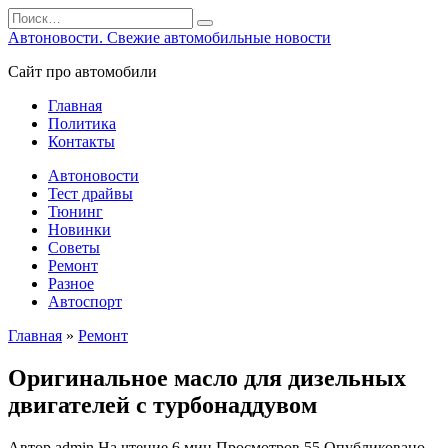
Перейти
Search
к
for:
Автоновости. Свежие автомобильные новости
содержанию
Сайт про автомобили
Главная
Политика
Контакты
Автоновости
Тест драйвы
Тюнинг
Новинки
Советы
Ремонт
Разное
Автоспорт
Главная
»
Ремонт
Оригинальное масло для дизельных
двигателей с турбонаддувом
Автор
admin
На чтение
6 мин
Просмотров
55
Опубликовано