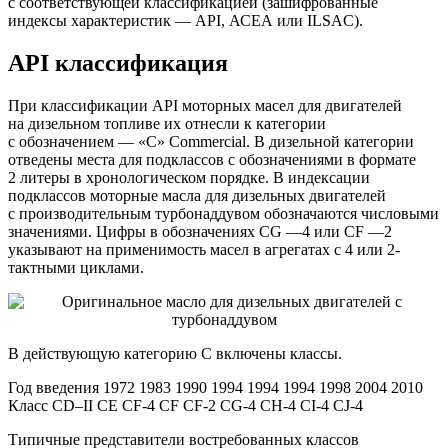
с соответствующей классификацией (зашифрованные
индексы характеристик — API, АСЕА или ILSAC).
API классификация
При классификации API моторных масел для двигателей
на дизельном топливе их отнесли к категории
с обозначением — «C» Commercial. В дизельной категории
отведены места для подклассов с обозначениями в формате
2 литеры в хронологическом порядке. В индексации
подклассов моторные масла для дизельных двигателей
с производительным турбонаддувом обозначаются числовыми
значениями. Цифры в обозначениях CG —4 или CF —2
указывают на применимость масел в агрегатах с 4 или 2-
тактными циклами.
В действующую категорию C включены классы.
Год введения 1972 1983 1990 1994 1994 1994 1998 2004 2010
Класс CD–II CE CF-4 CF CF-2 CG-4 CH-4 CI-4 CJ-4
Типичные представители востребованных классов