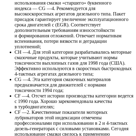
использования смазки «старшего» буквенного
индекса — CG —4. Рекомендуется для
высокоскоростных агрегатов дизельного типа. Пакет
присадок гарантирует увеличение эксплуатационного
срока двигателей с (EGR). Соответствует
дополнительным требованиям износостойкости
и формирования отложений. Отвечает нормативам
вспенивания, потери вязкости и деградации
уплотнений;
CH —4. Для этой категории разрабатывались моторные
смазочные продукты, которые учитывают нормы
токсичности выхлопных газов для 1998 года (США).
Эффективно используются в скоростных быстроходных
4-тактных агрегатах дизельного типа;
CG —4. Эта категория смазочных материалов
предназначается для движителей с нормами
токсичности 1994 года;
CF —4. Отсчет истории производства категории ведется
с 1990 года. Хорошо зарекомендовала качества
в турбодвигателях;
CF —2. Качественные показатели моторных
лубрикаторов этой индексации отмечены
профессионалами при использовании в 2 и 4-тактных
дизель-генераторах с силовыми установками. Сегодня
использование смазки свелось к применению