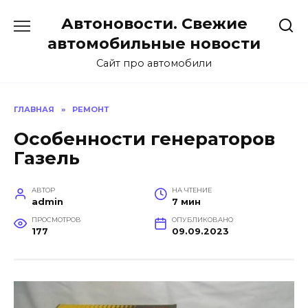
Перейти
Автоновости. Свежие
к
содержанию
автомобильные новости
Сайт про автомобили
ГЛАВНАЯ
»
РЕМОНТ
Особенности генераторов
Газель
АВТОР
НА ЧТЕНИЕ
admin
7 мин
ПРОСМОТРОВ
ОПУБЛИКОВАНО
177
09.09.2023