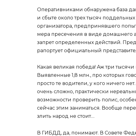
Оперативниками обнаружена база да
и сбыте около трех тысяч поддельных
организатора, предпринявшего попыт
мера пресечения в виде домашнего а
запрет определенных действий. Пред
рапортует официальный представит
Какая великая победа! Аж три тысячи
Выявленные 1,8 млн., про которых гово
просто те водители, у кого ничего не
очень сложно, практически нереально
возможности проверить полис, особе
сейчас этим заниматься. Вообще пер
злить народ не стоит…
В ГИБДД, да, понимают. В Совете Феде