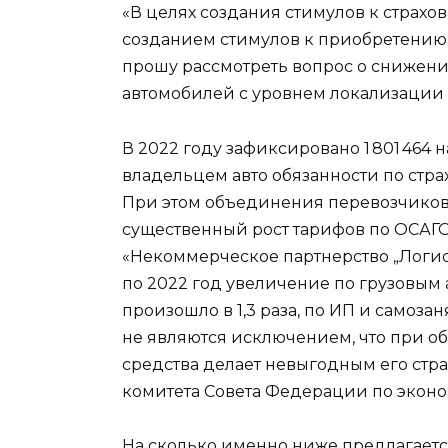
«В целях создания стимулов к страх
созданием стимулов к приобретению
прошу рассмотреть вопрос о снижен
автомобилей с уровнем локализации 
В 2022 году зафиксировано 1 801 464
владельцем авто обязанности по стра
При этом объединения перевозчиков,
существенный рост тарифов по ОСАГО
«Некоммерческое партнерство „Логист
по 2022 год увеличение по грузовы
произошло в 1,3 раза, по ИП и самоза
не являются исключением, что при о
средства делает невыгодным его стр
комитета Совета Федерации по экон
На сколько именно ниже предлагаетс