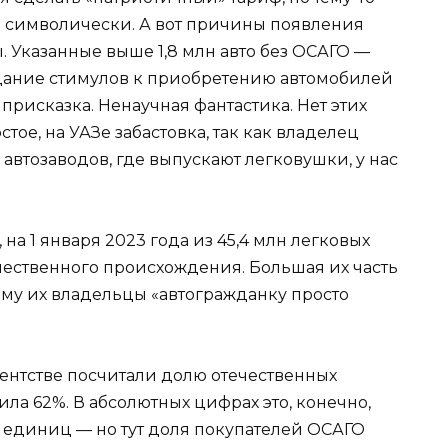
то символически. А вот причины появления
 Указанные выше 1,8 млн авто без ОСАГО —
здание стимулов к приобретению автомобилей
 присказка. Ненаучная фантастика. Нет этих
тое, на УАЗе забастовка, так как владелец
автозаводов, где выпускают легковушки, у нас
 на 1 января 2023 года из 45,4 млн легковых
течественного происхождения. Большая их часть
сему их владельцы «автогражданку просто
агентстве посчитали долю отечественных
авила 62%. В абсолютных цифрах это, конечно,
. единиц — но тут доля покупателей ОСАГО