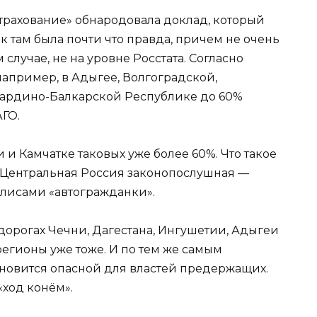
трахование» обнародовала доклад, который
к там была почти что правда, причем не очень
случае, не на уровне Росстата. Согласно
апример, в Адыгее, Волгоградской,
абардино-Балкарской Республике до 60%
ГО.
 и Камчатке таковых уже более 60%. Что такое
 Центральная Россия законопослушная —
полисами «автогражданки».
дорогах Чечни, Дагестана, Ингушетии, Адыгеи
е регионы уже тоже. И по тем же самым
ановится опасной для властей предержащих.
ход конём».