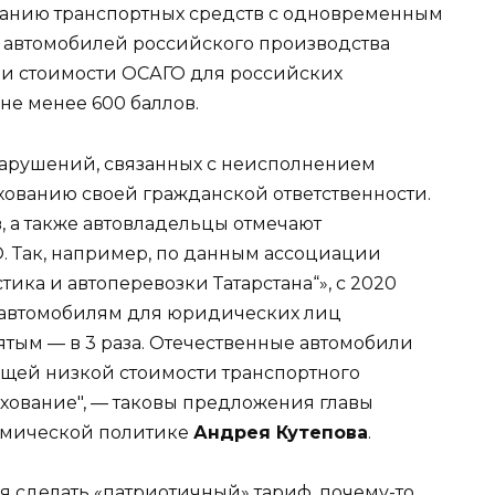
ованию транспортных средств с одновременным
 автомобилей российского производства
ии стоимости ОСАГО для российских
не менее 600 баллов.
 нарушений, связанных с неисполнением
хованию своей гражданской ответственности.
 а также автовладельцы отмечают
. Так, например, по данным ассоциации
ика и автоперевозки Татарстана“», с 2020
м автомобилям для юридических лиц
нятым — в 3 раза. Отечественные автомобили
бщей низкой стоимости транспортного
ахование", — таковы предложения главы
омической политике
Андрея Кутепова
.
я сделать «патриотичный» тариф, почему-то