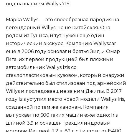
под названием Wallys 719.
Марка Wallys — это своеобразная пародия на
легендарный Willys, но не китайская. Она
родом из Туниса, и тут нужен еще один
исторический экскурс. Компанию Wallyscar
еще в 2006 году основали братья Зид и Омар
Гига, их первой продукцией был пляжный
автомобильчик Wallys Izis со
стеклопластиковым кузовом, который снаружи
действительно был стилизован под армейский
Willys и последовавшие за ним Джипы. В 2017
году Izis уступил место новой модели Wallys Iris,
созданной по тем же канонам. Компания
выпускает по 600 таких машин ежегодно: Iris
длиной 3,9 м оснащен трехцилиндровым
мотором Peugeot (1,2 л, 82 л.с.) и стоит от 15400