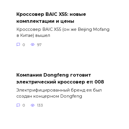
Кроссовер BAIC X55: новые
комплектации и цены
Кроссовер BAIC X55 (он же Beijing Mofang
в Китае) вышел
0
97
Компания Dongfeng готовит
электрический кроссовер eπ 008
Электрифицированный бренд eπ был
создан концерном Dongfeng
0
133