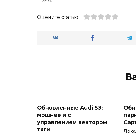
DF 6,
Оцените статью
В
Обновленные Audi S3:
Обн
мощнее и с
пар
управлением вектором
Cap
тяги
Лока