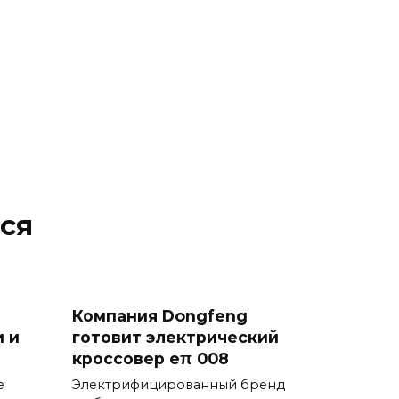
ся
Компания Dongfeng
 и
готовит электрический
кроссовер eπ 008
е
Электрифицированный бренд