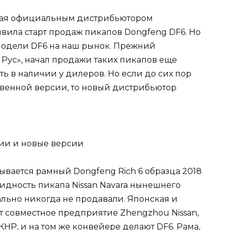
вшая официальным дистрибьютором
вила старт продаж пикапов Dongfeng DF6. Но
 модели DF6 на наш рынок. Прежний
Рус», начал продажи таких пикапов еще
ть в наличии у дилеров. Но если до сих пор
твенной версии, то новый дистрибьютор
ывается рамный Dongfeng Rich 6 образца 2018
видность пикапа Nissan Navara нынешнего
льно никогда не продавали. Японская и
 совместное предприятие Zhengzhou Nissan,
КНР, и на том же конвейере делают DF6. Рама,