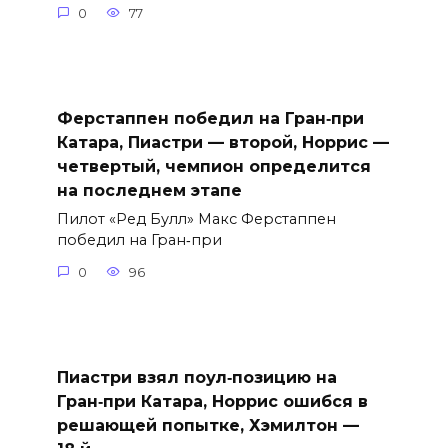
0
77
Ферстаппен победил на Гран‑при
Катара, Пиастри — второй, Норрис —
четвертый, чемпион определится
на последнем этапе
Пилот «Ред Булл» Макс Ферстаппен
победил на Гран‑при
0
96
Пиастри взял поул‑позицию на
Гран‑при Катара, Норрис ошибся в
решающей попытке, Хэмилтон —