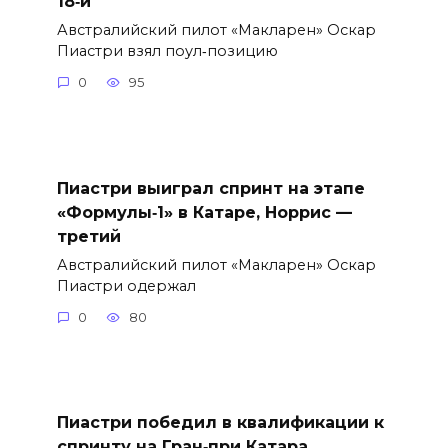
18‑й
Австралийский пилот «Макларен» Оскар
Пиастри взял поул‑позицию
0
95
Пиастри выиграл спринт на этапе
«Формулы‑1» в Катаре, Норрис —
третий
Австралийский пилот «Макларен» Оскар
Пиастри одержал
0
80
Пиастри победил в квалификации к
спринту на Гран‑при Катара