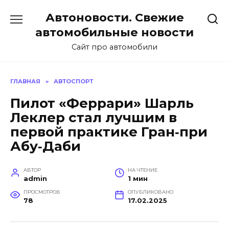
Перейти
Автоновости. Свежие
к
содержанию
автомобильные новости
Сайт про автомобили
ГЛАВНАЯ
»
АВТОСПОРТ
Пилот «Феррари» Шарль
Леклер стал лучшим в
первой практике Гран‑при
Абу‑Даби
АВТОР
НА ЧТЕНИЕ
admin
1 мин
ПРОСМОТРОВ
ОПУБЛИКОВАНО
78
17.02.2025