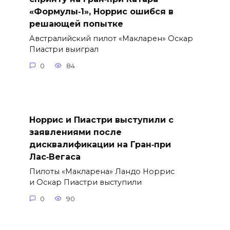
«Формулы‑1», Норрис ошибся в
решающей попытке
Австралийский пилот «Макларен» Оскар
Пиастри выиграл
0
84
Норрис и Пиастри выступили с
заявлениями после
дисквалификации на Гран‑при
Лас‑Вегаса
Пилоты «Макларена» Ландо Норрис
и Оскар Пиастри выступили
0
90