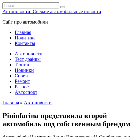
Перейти
Search
к
for:
Автоновости. Свежие автомобильные новости
содержанию
Сайт про автомобили
Главная
Политика
Контакты
Автоновости
Тест драйвы
Тюнинг
Новинки
Советы
Ремонт
Разное
Автоспорт
Главная
»
Автоновости
Pininfarina представила второй
автомобиль под собственным брендом
Автор
admin
На чтение
2 мин
Просмотров
41
Опубликовано