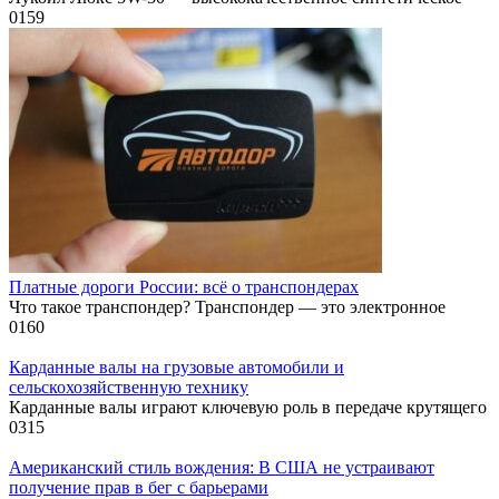
0
159
Платные дороги России: всё о транспондерах
Что такое транспондер? Транспондер — это электронное
0
160
Карданные валы на грузовые автомобили и
сельскохозяйственную технику
Карданные валы играют ключевую роль в передаче крутящего
0
315
Американский стиль вождения: В США не устраивают
получение прав в бег с барьерами