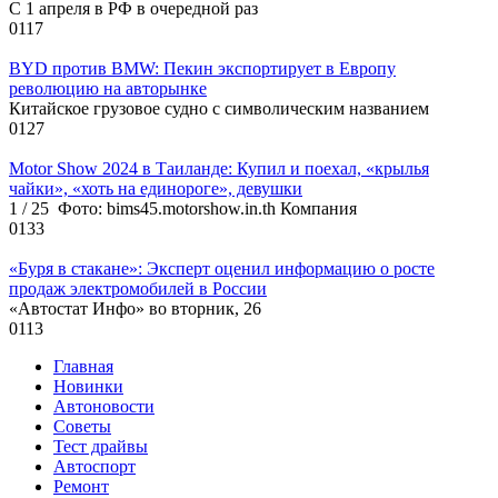
С 1 апреля в РФ в очередной раз
0
117
BYD против BMW: Пекин экспортирует в Европу
революцию на авторынке
Китайское грузовое судно с символическим названием
0
127
Motor Show 2024 в Таиланде: Купил и поехал, «крылья
чайки», «хоть на единороге», девушки
1 / 25 Фото: bims45.motorshow.in.th Компания
0
133
«Буря в стакане»: Эксперт оценил информацию о росте
продаж электромобилей в России
«Автостат Инфо» во вторник, 26
0
113
Главная
Новинки
Автоновости
Советы
Тест драйвы
Автоспорт
Ремонт