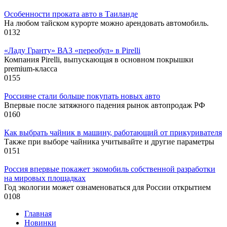
Особенности проката авто в Таиланде
На любом тайском курорте можно арендовать автомобиль.
0
132
«Ладу Гранту» ВАЗ «переобул» в Pirelli
Компания Pirelli, выпускающая в основном покрышки
premium-класса
0
155
Россияне стали больше покупать новых авто
Впервые после затяжного падения рынок автопродаж РФ
0
160
Как выбрать чайник в машину, работающий от прикуривателя
Также при выборе чайника учитывайте и другие параметры
0
151
Россия впервые покажет экомобиль собственной разработки
на мировых площадках
Год экологии может ознаменоваться для России открытием
0
108
Главная
Новинки