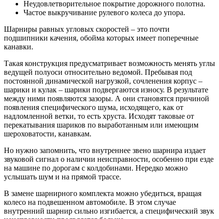
Неудовлетворительное покрытие дорожного полотна.
Частое выкручивание рулевого колеса до упора.
Шарниры равных угловых скоростей – это почти
подшипники качения, обойма которых имеет поперечные
канавки.
Такая конструкция предусматривает возможность менять углы
ведущей полуоси относительно ведомой. Пребывая под
постоянной динамической нагрузкой, сочленения корпус –
шарики и кулак – шарики подвергаются износу. В результате
между ними появляются зазоры. А они становятся причиной
появления специфического шума, исходящего, как от
надломленной ветки, то есть хруста. Исходят таковые от
перекатывания шариков по выработанным или имеющим
шероховатости, канавкам.
Но нужно запомнить, что внутреннее звено шарнира издает
звуковой сигнал о наличии неисправности, особенно при езде
на машине по дорогам с колдобинами. Нередко можно
услышать шум и на прямой трассе.
В замене шарнирного комплекта можно убедиться, вращая
колесо на подвешенном автомобиле. В этом случае
внутренний шарнир сильно изгибается, а специфический звук