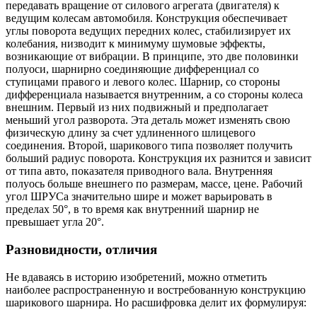
передавать вращение от силового агрегата (двигателя) к
ведущим колесам автомобиля. Конструкция обеспечивает
углы поворота ведущих передних колес, стабилизирует их
колебания, низводит к минимуму шумовые эффекты,
возникающие от вибрации. В принципе, это две половинки
полуоси, шарнирно соединяющие дифференциал со
ступицами правого и левого колес. Шарнир, со стороны
дифференциала называется внутренним, а со стороны колеса
внешним. Первый из них подвижный и предполагает
меньший угол разворота. Эта деталь может изменять свою
физическую длину за счет удлиненного шлицевого
соединения. Второй, шарикового типа позволяет получить
больший радиус поворота. Конструкция их разнится и зависит
от типа авто, показателя приводного вала. Внутренняя
полуось больше внешнего по размерам, массе, цене. Рабочий
угол ШРУСа значительно шире и может варьировать в
пределах 50°, в то время как внутренний шарнир не
превышает угла 20°.
Разновидности, отличия
Не вдаваясь в историю изобретений, можно отметить
наиболее распространенную и востребованную конструкцию
шарикового шарнира. Но расшифровка делит их формулируя: