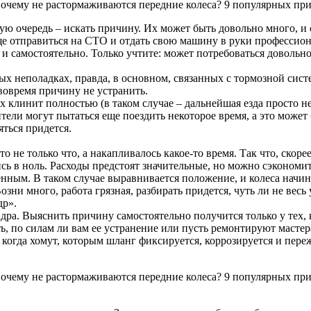
вую очередь – искать причину. Их может быть довольно много, и
ще отправиться на СТО и отдать свою машину в руки профессион
и самостоятельно. Только учтите: может потребоваться довольно
ых неполадках, правда, в основном, связанных с тормозной сист
вовремя причину не устранить.
х клинит полностью (в таком случае – дальнейшая езда просто 
ли могут пытаться еще поездить некоторое время, а это может бы
яться придется.
не только что, а накапливалось какое-то время. Так что, скорее 
ь в ноль. Расходы предстоят значительные, но можно сэкономит
енным. В таком случае выравнивается положение, и колеса начи
ни много, работа грязная, разбирать придется, чуть ли не весь 
др».
ндра. Выяснить причину самостоятельно получится только у тех, к
, по силам ли вам ее устранение или пусть ремонтируют мастера
, когда хомут, которым шланг фиксируется, коррозируется и пер