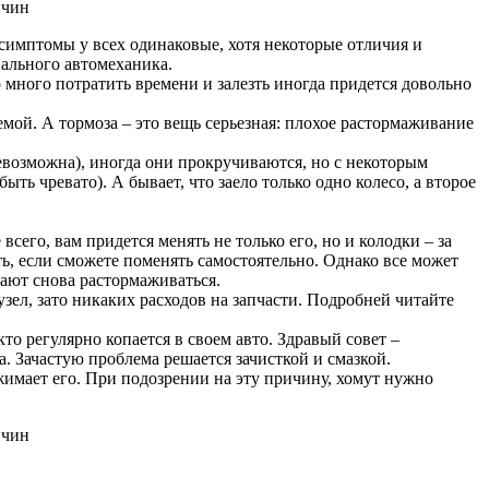
 симптомы у всех одинаковые, хотя некоторые отличия и
ального автомеханика.
 много потратить времени и залезть иногда придется довольно
емой. А тормоза – это вещь серьезная: плохое растормаживание
невозможна), иногда они прокручиваются, но с некоторым
ть чревато). А бывает, что заело только одно колесо, а второе
всего, вам придется менять не только его, но и колодки – за
ь, если сможете поменять самостоятельно. Однако все может
нают снова растормаживаться.
узел, зато никаких расходов на запчасти. Подробней читайте
то регулярно копается в своем авто. Здравый совет –
. Зачастую проблема решается зачисткой и смазкой.
ежимает его. При подозрении на эту причину, хомут нужно