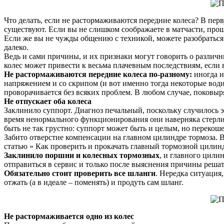
Что делать, если не растормаживаются передние колеса? В пер
существуют. Если вы не слишком соображаете в матчасти, про
Если же вы не чужды общению с техникой, можете разобраться 
далеко.
Ведь и сами причины, и их признаки могут говорить о различн
колес может привести к весьма плачевным последствиям, если 
Не растормаживаются передние колеса по-разному:
иногда и
напряжением и со скрипом (и вот именно тогда некоторые водите
проворачивается без всяких проблем. В любом случае, поковыр
Не отпускает оба колеса
Заклинило суппорт. Диагноз печальный, поскольку случилось это 
время ненормального функционирования они наверняка стерлис
быть не так грустно: суппорт может быть и целым, но перекош
Забито отверстие компенсации на главном цилиндре тормоза. Воз
статью » Как проверить и прокачать главный тормозной цилин
Заклинило поршни и колесных тормозных
, и главного цили
отправиться в сервис и только после выяснения причины решать
Обязательно стоит проверить все шланги
. Нередка ситуация
отжать (а в идеале – поменять) и продуть сам шланг.
Не растормаживается одно из колес