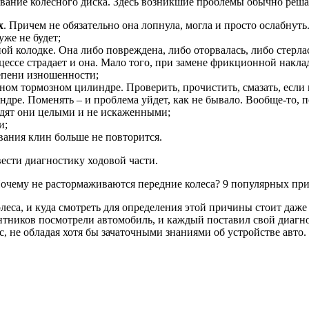
вание колесного диска. Здесь возникшие проблемы обычно реш
х
. Причем не обязательно она лопнула, могла и просто ослабнуть
уже не будет;
ой колодке. Она либо повреждена, либо оторвалась, либо стерла
цессе страдает и она. Мало того, при замене фрикционной накла
тепени изношенности;
ном тормозном цилиндре. Проверить, прочистить, смазать, если 
ре. Поменять – и проблема уйдет, как не бывало. Вообще-то, 
лядят они целыми и не искаженными;
и;
вания клин больше не повторится.
ести диагностику ходовой части.
олеса, и куда смотреть для определения этой причины стоит даж
нтников посмотрели автомобиль, и каждый поставил свой диагно
с, не обладая хотя бы зачаточными знаниями об устройстве авто.