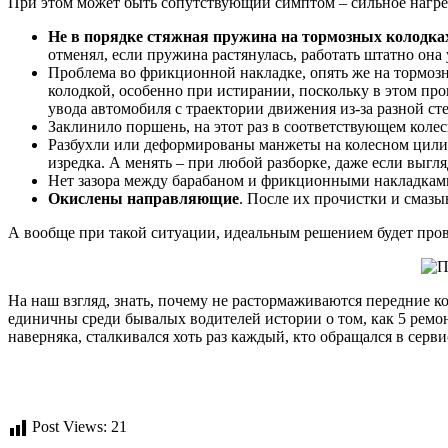
При этом может быть сопутствующий симптом – сильное нагре
Не в порядке стяжная пружина на тормозных колодка
отменял, если пружина растянулась, работать штатно она 
Проблема во фрикционной накладке, опять же на тормозн
колодкой, особенно при истирании, поскольку в этом про
увода автомобиля с траектории движения из-за разной с
Заклинило поршень, на этот раз в соответствующем колес
Разбухли или деформированы манжеты на колесном цилинд
изредка. А менять – при любой разборке, даже если выг
Нет зазора между барабаном и фрикционными накладкам
Окислены направляющие
. После их прочистки и смазы
А вообще при такой ситуации, идеальным решением будет пров
На наш взгляд, знать, почему не растормаживаются передние к
единичны среди бывалых водителей истории о том, как 5 ремо
наверняка, сталкивался хоть раз каждый, кто обращался в серви
Post Views:
21