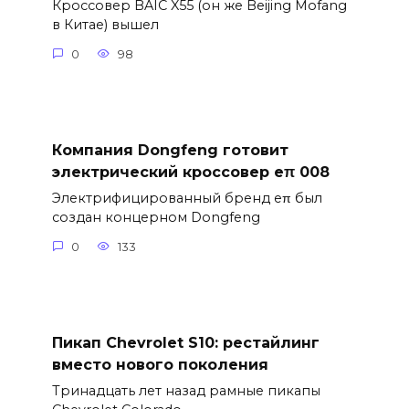
Кроссовер BAIC X55 (он же Beijing Mofang
в Китае) вышел
0
98
Компания Dongfeng готовит
электрический кроссовер eπ 008
Электрифицированный бренд eπ был
создан концерном Dongfeng
0
133
Пикап Chevrolet S10: рестайлинг
вместо нового поколения
Тринадцать лет назад рамные пикапы