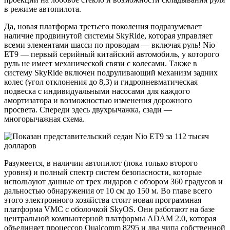
в режиме автопилота.
Да, новая платформа третьего поколения подразумевает
наличие продвинутой системы SkyRide, которая управляет
всеми элементами шасси по проводам — включая руль! Nio
ET9 — первый серийный китайский автомобиль, у которого
руль не имеет механической связи с колесами. Также в
систему SkyRide включен подруливающий механизм задних
колес (угол отклонения до 8,3) и гидропневматическая
подвеска с индивидуальными насосами для каждого
амортизатора и возможностью изменения дорожного
просвета. Спереди здесь двухрычажка, сзади —
многорычажная схема.
Разумеется, в наличии автопилот (пока только второго
уровня) и полный спектр систем безопасности, которые
используют данные от трех лидаров с обзором 360 градусов и
дальностью обнаружения от 10 см до 150 м. Во главе всего
этого электронного хозяйства стоит новая программная
платформа VMC с оболочкой SkyOS. Они работают на базе
центральной компьютерной платформы ADAM 2.0, которая
объединяет процессор Qualcomm 8295 и два чипа собственной