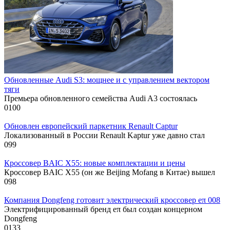
Обновленные Audi S3: мощнее и с управлением вектором
тяги
Премьера обновленного семейства Audi A3 состоялась
0
100
Обновлен европейский паркетник Renault Captur
Локализованный в России Renault Kaptur уже давно стал
0
99
Кроссовер BAIC X55: новые комплектации и цены
Кроссовер BAIC X55 (он же Beijing Mofang в Китае) вышел
0
98
Компания Dongfeng готовит электрический кроссовер eπ 008
Электрифицированный бренд eπ был создан концерном
Dongfeng
0
133