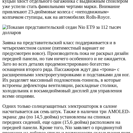
куцый хвост отдельного багажника с выдвижным спойлером
уже успели стать фамильными чертами марки. Внимание
привлекают 23-дюймовые колеса с «неподвижным»
колпачком ступицы, как на автомобилях Rolls-Royce.
Заявка на представительский класс поддерживается и в
четырехместном салоне (пятиместный вариант не
предусмотрен вовсе). Производитель пока не раскрыл дизайн
передней панели, но там ничего особенного и не ожидается.
Зато во всех деталях продемонстрировано богатство
оснащения второго ряда. Пассажиров ждут два «трона» с
расширенными электрорегулировками и подставками для ног.
Их разделяет массивный подлокотник-тоннель, в которые
встроены дефлекторы вентиляции, раскладные столики,
холодильник и восьмидюймовый дисплей для управления
всеми опциями.
Одних только солнцезащитных электрошторок в салоне
насчитывается аж семь штук. Также в наличии три AMOLED-
экрана: два (по 14,5 дюйма) установлены на спинках
передних сидений, еще один (15,6 дюйма) расположен на
передней панели. Кроме того, Nio заявляет о продвинутой
проекции на лобовое стекло и возможности складывания руля