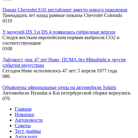
Пикап Chevrolet S10: рестайлинг вместо нового поколения
Тринадцать лет назад рамные пикапы Chevrolet Colorado
0
119
У моделей DS 3 и DS 4 появились гибридные версии
Следуя жестким европейским нормам выбросов CO2 и
соответствующим
0
100
Дайджест дня: 47 лет Ниве, ПСМА без Mitsubishi и другие
события индустрии
Сегодня Ниве исполнилось 47 лет: 5 апреля 1977 года
0
86
Объявлены официальные цены на автомобили Solaris
Автомобили Hyundai и Kia петербургской сборки вернулись
0
76
Главная
Новинки
Автоновости
Советы
Тест драйвы
Автоспорт