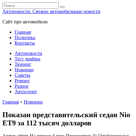
Перейти
Search
к
for:
Автоновости. Свежие автомобильные новости
содержанию
Сайт про автомобили
Главная
Политика
Контакты
Автоновости
Тест драйвы
Тюнинг
Новинки
Советы
Ремонт
Разное
Автоспорт
Главная
»
Новинки
Показан представительский седан Nio
ET9 за 112 тысяч долларов
Автор
admin
На чтение
4 мин
Просмотров
31
Опубликовано