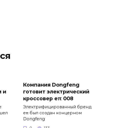
ся
Компания Dongfeng
 и
готовит электрический
кроссовер eπ 008
е
Электрифицированный бренд
ышел
eπ был создан концерном
Dongfeng
0
133