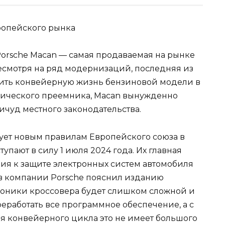
Porsche Macan — самая продаваемая на рынке
есмотря на ряд модернизаций, последняя из
лить конвейерную жизнь бензиновой модели в
ического преемника, Macan вынужденно
ичуд местного законодательства.
вует новым правилам Европейского союза в
упают в силу 1 июля 2024 года. Их главная
ия к защите электронных систем автомобиля
 в компании Porsche пояснил изданию
троники кроссовера будет слишком сложной и
реработать все программное обеспечение, а с
 конвейерного цикла это не имеет большого