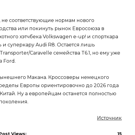
 не соответствующие нормам нового
водства или покинуть рынок Евросоюза в
тного хэтчбека Volkswagen e-up! и спорткара
 и суперкару Audi R8. Остается лишь
ansporter/Caravelle семейства T6.1, но ему уже
 Ford.
нынешнего Макана. Кроссоверы немецкого
 пределы Европы ориентировочно до 2026 года
итай. Ну а европейцам останется полностью
поколения.
Источник
Post Views:
15