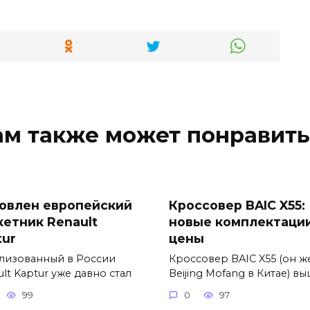
ам также может понравить
овлен европейский
Кроссовер BAIC X55:
кетник Renault
новые комплектации
tur
цены
лизованный в России
Кроссовер BAIC X55 (он ж
lt Kaptur уже давно стал
Beijing Mofang в Китае) в
99
0
97