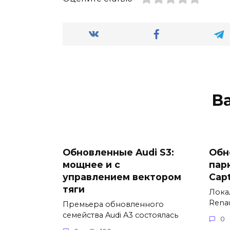
В
Обновленные Audi S3:
Обн
мощнее и с
пар
управлением вектором
Cap
тяги
Лока
Renau
Премьера обновленного
семейства Audi A3 состоялась
0