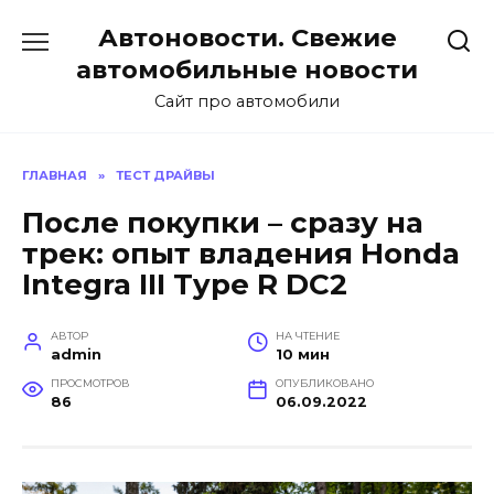
Перейти
Автоновости. Свежие
к
содержанию
автомобильные новости
Сайт про автомобили
ГЛАВНАЯ
»
ТЕСТ ДРАЙВЫ
После покупки – сразу на
трек: опыт владения Honda
Integra III Type R DC2
АВТОР
НА ЧТЕНИЕ
admin
10 мин
ПРОСМОТРОВ
ОПУБЛИКОВАНО
86
06.09.2022