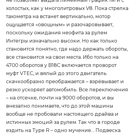
не позволяет выдать линейный график тяги с
холостых, как у многолитровых V8. Пока стрелка
тахометра на встанет вертикально, мотор
ощущается «овощным» и разочаровывает,
поскольку ожидания неофита за рулем
Интегры изначально высоки. Но как только
становится понятно, где надо держать обороты,
все становится на свои места. Ибо только на
4700 оборотов у B18C включается проворот
муфт VTEC, и вялый до этого двигатель
скачкообразно преображается – взрёвывает и
резко ускоряет автомобиль. Все переключения
– на отсечке, почти на 9000 оборотов, и вы
внезапно понимаете, что до этой машины
вообще не пробовали настоящего драйва и
истинных эмоций за рулем. Так что в городе
ездить на Type R – одно мучение… Подвеска