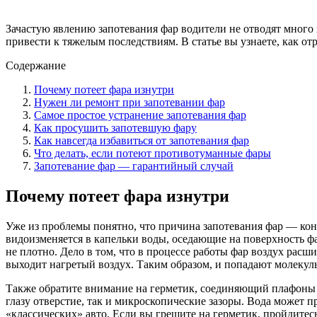
Зачастую явлению запотевания фар водители не отводят много 
привести к тяжелым последствиям. В статье вы узнаете, как о
Содержание
Почему потеет фара изнутри
Нужен ли ремонт при запотевании фар
Самое простое устранение запотевания фар
Как просушить запотевшую фару
Как навсегда избавиться от запотевания фар
Что делать, если потеют противотуманные фары
Запотевание фар — гарантийный случай
Почему потеет фара изнутри
Уже из проблемы понятно, что причина запотевания фар — кон
видоизменяется в капельки воды, оседающие на поверхность ф
не плотно. Дело в том, что в процессе работы фар воздух рас
выходит нагретый воздух. Таким образом, и попадают молекул
Также обратите внимание на герметик, соединяющий плафоны с
глазу отверстие, так и микроскопические зазоры. Вода может
«классических» авто. Если вы грешите на герметик, пройдите