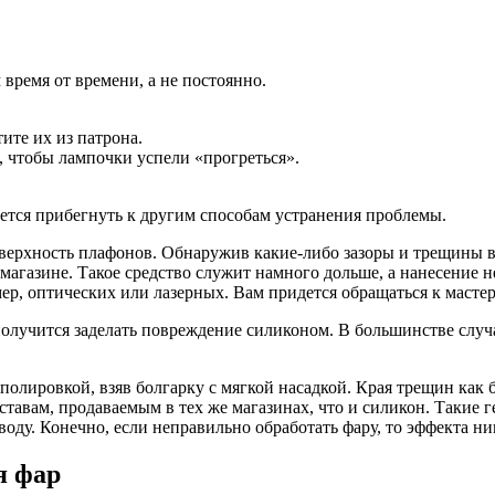
 время от времени, а не постоянно.
ите их из патрона.
, чтобы лампочки успели «прогреться».
дется прибегнуть к другим способам устранения проблемы.
оверхность плафонов. Обнаружив какие-либо зазоры и трещины 
газине. Такое средство служит намного дольше, а нанесение не
ер, оптических или лазерных. Вам придется обращаться к масте
получится заделать повреждение силиконом. В большинстве случ
лировкой, взяв болгарку с мягкой насадкой. Края трещин как б
тавам, продаваемым в тех же магазинах, что и силикон. Такие 
оду. Конечно, если неправильно обработать фару, то эффекта ник
я фар