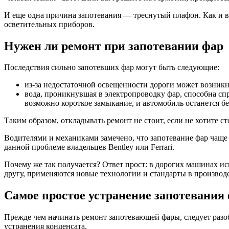
И еще одна причина запотевания — треснутый плафон. Как и в
осветительных приборов.
Нужен ли ремонт при запотевании фар
Последствия сильно запотевших фар могут быть следующие:
из-за недостаточной освещенности дороги может возникн
вода, проникнувшая в электропроводку фар, способна спр
возможно короткое замыкание, и автомобиль останется бе
Таким образом, откладывать ремонт не стоит, если не хотите
Водителями и механиками замечено, что запотевание фар чаще 
данной проблеме владельцев Bentley или Ferrari.
Почему же так получается? Ответ прост: в дорогих машинах ис
другу, применяются новые технологии и стандарты в производс
Самое простое устранение запотевания
Прежде чем начинать ремонт запотевающей фары, следует разо
устранения конденсата.