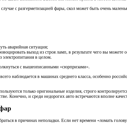
 случае с разгерметизацией фары, скол может быть очень мален
уть аварийная ситуация;
овоцировать выход из строя ламп, в результате чего вы можете 
з электропитания в целом.
 столкнуться с вышеописанными «сюрпризами».
всего наблюдается в машинах среднего класса, особенно россий
пользуются только оригинальные изделия, строго контролируется
тве. Конечно, и среди недорогих авто встречаются вполне каче
 фар
браться в причинах неполадки. Если нет времени «ломать голов