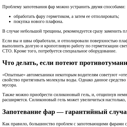
Проблему запотевания фар можно устранить двумя способами:
обработать фару герметиком, а затем ее отполировать;
покупка нового плафона.
В случае небольшой трещины, рекомендуется сразу заменить п
Если вы и швы обработали, и отполировали поверхностью плафон
выполнить долгую и кропотливую работу по герметизации свет
СТО. Кроме того, потребуется специальное оборудование.
Что делать, если потеют противотума
«Опытные» автомеханики некоторым водителям советуют «отече
свойство притягивать молекулы воды. Однако данное средство м
мусора.
Также можно приобрести силиконовый гель, и, отщипнув немно
расширяется. Силиконовый гель может увеличиться настолько, 
Запотевание фар — гарантийный случ
Как правило, большинство проблем с запотевающими фарами с