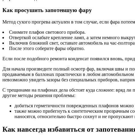
Как просушить запотевшую фару
Метод сухого прогрева актуален в том случае, если фара потеем
Снимите плафон светового прибора.
Отверткой ослабьте крепление ламп, а затем немного выкрут
Включив ближний свет, оставьте автомобиль на час-полтора
После этого соберите фары обратно.
Если после подобного ремонта конденсат появился вновь, при
Для начала произведите полный осмотр фар, включая швы и п
продаваемым в баллонах практически в любом автомобильном ма
невозможно увидеть зазоры без специальных приборов, наприм
С трещинами на плафонах дела обстоят куда сложнее: вряд ли 
другие методы решения проблемы:
добиться герметичности поврежденных плафонов можно по
также можно прибегнуть к синтетическим прозрачным сос
наносятся, относительно быстро сохнут и не пропускают в
Как навсегда избавиться от запотевани