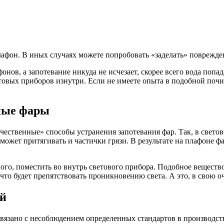
лафон. В иных случаях можете попробовать «заделать» поврежде
ов, а запотевание никуда не исчезает, скорее всего вода попад
овых приборов изнутри. Если не имеете опыта в подобной почи
нные фары
ственные» способы устранения запотевания фар. Так, в светов
ожет притягивать и частички грязи. В результате на плафоне фа
го, поместить во внутрь светового прибора. Подобное вещество
что будет препятствовать проникновению света. А это, в свою о
ай
вязано с несоблюдением определенных стандартов в производст