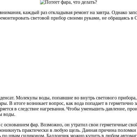
внимания, каждый раз откладывая ремонт на завтра. Однако зап
тремонтировать световой прибор своими руками, не обращаясь в 
денсат. Молекулы воды, попавшие во внутрь светового прибора
ары. В итоге возникает вопрос, как вода попадает в герметично
ширяется в следствие нагревания. Чтобы уменьшить давление, пр
ы воды.
 основанием фар. Возможно, он утратил свои герметичные свой
 проникнуть практически в любую щель. Данная причина поломки 
сь по швам силиконом. Баллончик можно купить в любом автомаг