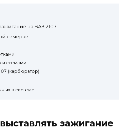
зажигание на ВАЗ 2107
ной семёрке
етками
 и схемами
107 (карбюратор)
нных в системе
 выставлять зажигание