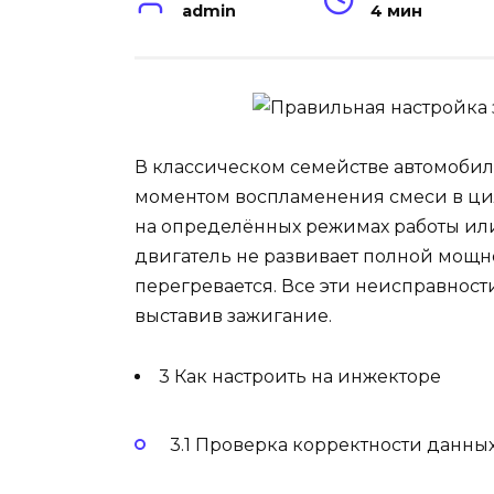
admin
4 мин
В классическом семействе автомобил
моментом воспламенения смеси в цил
на определённых режимах работы или
двигатель не развивает полной мощно
перегревается. Все эти неисправност
выставив зажигание.
3 Как настроить на инжекторе
3.1 Проверка корректности данных