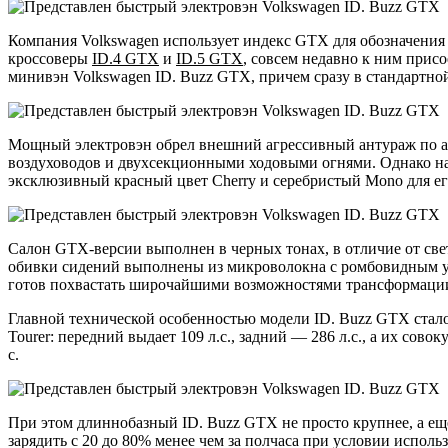
Компания Volkswagen использует индекс GTX для обозначения
кроссоверы
ID.4 GTX
и
ID.5 GTX
, совсем недавно к ним прис
минивэн Volkswagen ID. Buzz GTX, причем сразу в стандартно
Мощный электровэн обрел внешний агрессивный антураж по а
воздуховодов и двухсекционными ходовыми огнями. Однако на
эксклюзивный красный цвет Cherry и серебристый Mono для его
Салон GTX-версии выполнен в черных тонах, в отличие от св
обивки сидений выполнены из микроволокна с ромбовидным узо
готов похвастать широчайшими возможностями трансформации,
Главной технической особенностью модели ID. Buzz GTX стало
Tourer: передний выдает 109 л.с., задний — 286 л.с., а их сов
с.
При этом длиннобазный ID. Buzz GTX не просто крупнее, а еще
зарядить с 20 до 80% менее чем за полчаса при условии испо