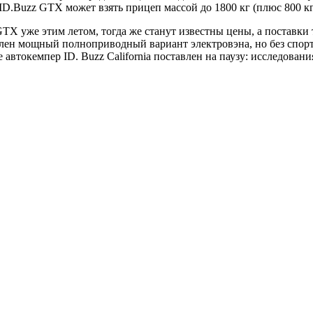
.Buzz GTX может взять прицеп массой до 1800 кг (плюс 800 кг)
GTX уже этим летом, тогда же станут известны цены, а поставк
влен мощный полноприводный вариант электровэна, но без спор
втокемпер ID. Buzz California поставлен на паузу: исследования