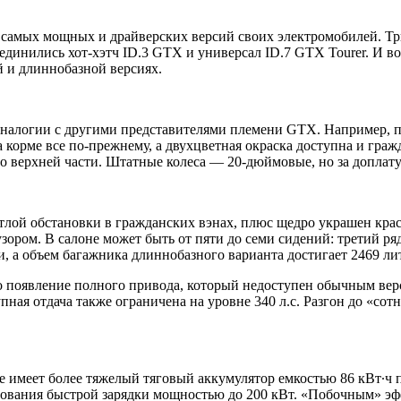
 самых мощных и драйверских версий своих электромобилей. Тр
оединились хот-хэтч ID.3 GTX и универсал ID.7 GTX Tourer. И в
й и длиннобазной версиях.
налогии с другими представителями племени GTX. Например, п
 корме все по-прежнему, а двухцветная окраска доступна и гр
 верхней части. Штатные колеса — 20-дюймовые, но за доплату 
етлой обстановки в гражданских вэнах, плюс щедро украшен кр
ром. В салоне может быть от пяти до семи сидений: третий ря
 а объем багажника длиннобазного варианта достигает 2469 ли
 появление полного привода, который недоступен обычным верс
окупная отдача также ограничена на уровне 340 л.с. Разгон до «с
 имеет более тяжелый тяговый аккумулятор емкостью 86 кВт∙ч п
льзования быстрой зарядки мощностью до 200 кВт. «Побочным» 