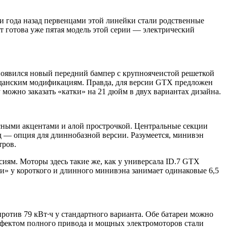
и года назад первенцами этой линейки стали родственные
от готова уже пятая модель этой серии — электрический
оявился новый передний бампер с крупноячеистой решеткой
ажданским модификациям. Правда, для версии GTX предложен
можно заказать «катки» на 21 дюйм в двух вариантах дизайна.
асными акцентами и алой прострочкой. Центральные секции
д — опция для длиннобазной версии. Разумеется, минивэн
тров.
иям. Моторы здесь такие же, как у универсала ID.7 GTX
отни» у короткого и длинного минивэна занимает одинаковые 6,5
ротив 79 кВт∙ч у стандартного варианта. Обе батареи можно
эффектом полного привода и мощных электромоторов стали