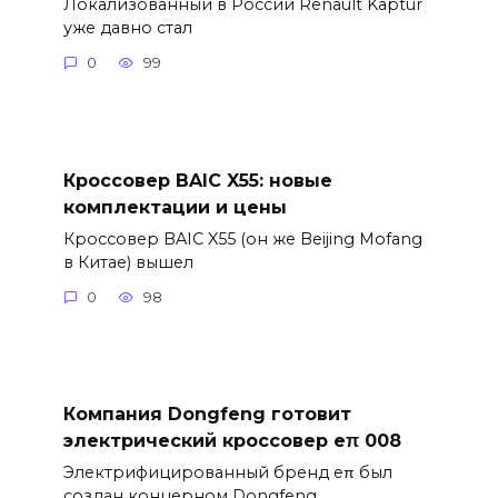
Локализованный в России Renault Kaptur
уже давно стал
0
99
Кроссовер BAIC X55: новые
комплектации и цены
Кроссовер BAIC X55 (он же Beijing Mofang
в Китае) вышел
0
98
Компания Dongfeng готовит
электрический кроссовер eπ 008
Электрифицированный бренд eπ был
создан концерном Dongfeng