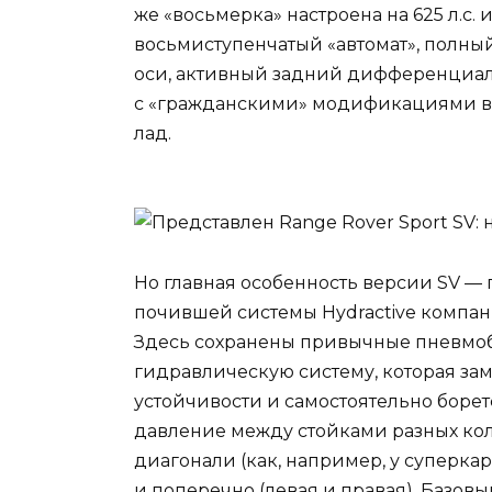
же «восьмерка» настроена на 625 л.с. 
восьмиступенчатый «автомат», полн
оси, активный задний дифференциал
с «гражданскими» модификациями вс
лад.
Но главная особенность версии SV — 
почившей системы Hydractive компании
Здесь сохранены привычные пневмоб
гидравлическую систему, которая за
устойчивости и самостоятельно боре
давление между стойками разных кол
диагонали (как, например, у суперкар
и поперечно (левая и правая). Базов