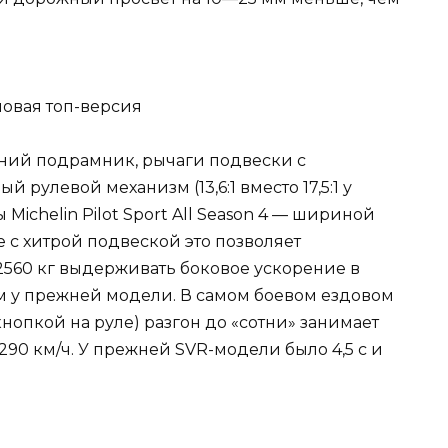
ний подрамник, рычаги подвески с
рулевой механизм (13,6:1 вместо 17,5:1 у
ichelin Pilot Sport All Season 4 — шириной
е с хитрой подвеской это позволяет
560 кг выдерживать боковое ускорение в
чем у прежней модели. В самом боевом ездовом
нопкой на руле) разгон до «сотни» занимает
 290 км/ч. У прежней SVR-модели было 4,5 с и