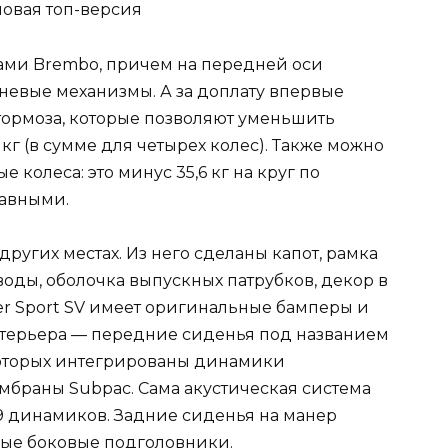
зами Brembo, причем на передней оси
евые механизмы. А за доплату впервые
ормоза, которые позволяют уменьшить
кг (в сумме для четырех колес). Также можно
 колеса: это минус 35,6 кг на круг по
авными.
ругих местах. Из него сделаны капот, рамка
оды, оболочка выпускных патрубков, декор в
er Sport SV имеет оригинальные бамперы и
нтерьера — передние сиденья под названием
 которых интегрированы динамики
браны Subpac. Сама акустическая система
29 динамиков. Задние сиденья на манер
ые боковые подголовники.