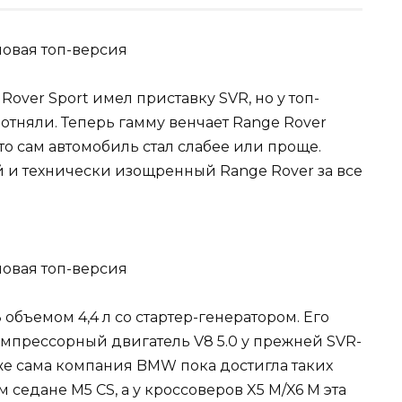
ver Sport имел приставку SVR, но у топ-
отняли. Теперь гамму венчает Range Rover
 что сам автомобиль стал слабее или проще.
 и технически изощренный Range Rover за все
бъемом 4,4 л со стартер-генератором. Его
 компрессорный двигатель V8 5.0 у прежней SVR-
аже сама компания BMW пока достигла таких
седане M5 CS, а у кроссоверов X5 M/X6 M эта