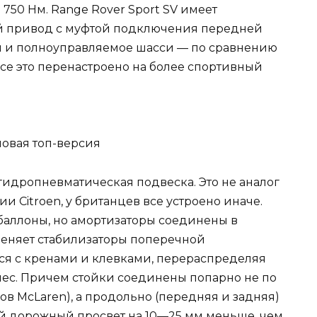
и 750 Нм. Range Rover Sport SV имеет
ый привод с муфтой подключения передней
 и полноуправляемое шасси — по сравнению
е это перенастроено на более спортивный
гидропневматическая подвеска. Это не аналог
 Citroen, у британцев все устроено иначе.
аллоны, но амортизаторы соединены в
меняет стабилизаторы поперечной
тся с кренами и клевками, перераспределяя
ес. Причем стойки соединены попарно не по
ов McLaren), а продольно (передняя и задняя)
ый дорожный просвет на 10—25 мм меньше, чем