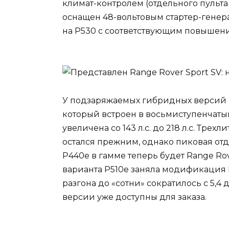
климат-контролем (отдельного пульта 
оснащен 48-вольтовым стартер-генер
на P530 с соответствующим повышен
У подзаряжаемых гибридных версий 
который встроен в восьмиступенчаты
увеличена со 143 л.с. до 218 л.с. Тр
остался прежним, однако пиковая отд
P440e в гамме теперь будет Range Rover
варианта P510e заняла модификация P5
разгона до «сотни» сократилось с 5,4
версии уже доступны для заказа.