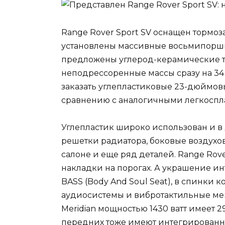
Range Rover Sport SV оснащен тормо
установлены массивные восьмипоршн
предложены углерод-керамические т
неподрессоренные массы сразу на 34 
заказать углепластиковые 23-дюймовые
сравнению с аналогичными легкоспл
Углепластик широко использован и в д
решетки радиатора, боковые воздухов
салоне и еще ряд деталей. Range Rov
накладки на порогах. А украшение и
BASS (Body And Soul Seat), в спинки
аудиосистемы и вибротактильные мем
Meridian мощностью 1430 ватт имеет 
передних тоже имеют интегрированн