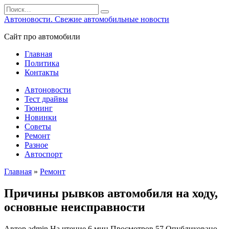
Перейти
Search
к
for:
Автоновости. Свежие автомобильные новости
содержанию
Сайт про автомобили
Главная
Политика
Контакты
Автоновости
Тест драйвы
Тюнинг
Новинки
Советы
Ремонт
Разное
Автоспорт
Главная
»
Ремонт
Причины рывков автомобиля на ходу,
основные неисправности
Автор
admin
На чтение
6 мин
Просмотров
57
Опубликовано