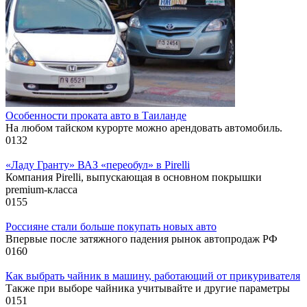
Особенности проката авто в Таиланде
На любом тайском курорте можно арендовать автомобиль.
0
132
«Ладу Гранту» ВАЗ «переобул» в Pirelli
Компания Pirelli, выпускающая в основном покрышки
premium-класса
0
155
Россияне стали больше покупать новых авто
Впервые после затяжного падения рынок автопродаж РФ
0
160
Как выбрать чайник в машину, работающий от прикуривателя
Также при выборе чайника учитывайте и другие параметры
0
151