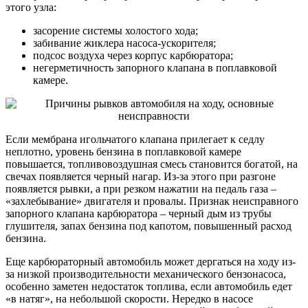
этого узла:
засорение системы холостого хода;
забивание жиклера насоса-ускорителя;
подсос воздуха через корпус карбюратора;
негерметичность запорного клапана в поплавковой
камере.
Если мембрана игольчатого клапана прилегает к седлу
неплотно, уровень бензина в поплавковой камере
повышается, топливовоздушная смесь становится богатой, на
свечах появляется черный нагар. Из-за этого при разгоне
появляется рывки, а при резком нажатии на педаль газа –
«захлебывание» двигателя и провалы. Признак неисправного
запорного клапана карбюратора – черный дым из трубы
глушителя, запах бензина под капотом, повышенный расход
бензина.
Еще карбюраторный автомобиль может дергаться на ходу из-
за низкой производительности механического бензонасоса,
особенно заметен недостаток топлива, если автомобиль едет
«в натяг», на небольшой скорости. Нередко в насосе