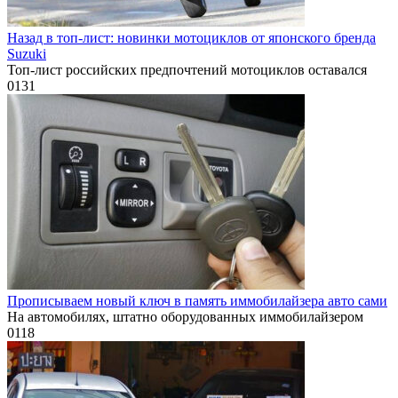
Назад в топ-лист: новинки мотоциклов от японского бренда
Suzuki
Топ-лист российских предпочтений мотоциклов оставался
0
131
Прописываем новый ключ в память иммобилайзера авто сами
На автомобилях, штатно оборудованных иммобилайзером
0
118