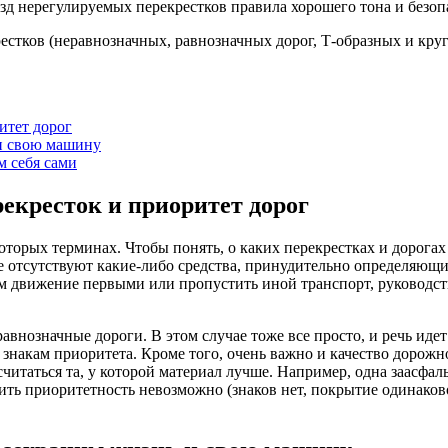
стков (неравнозначных, равнозначных дорог, Т-образных и круг
итет дорог
 и свою машину
м себя сами
екресток и приоритет дорог
оторых терминах. Чтобы понять, о каких перекрестках и дорогах 
ке отсутствуют какие-либо средства, принудительно определяющи
м движение первыми или пропустить иной транспорт, руководст
внозначные дороги. В этом случае тоже все просто, и речь идет
накам приоритета. Кроме того, очень важно и качество дорожно
читаться та, у которой материал лучше. Например, одна заасфальт
лить приоритетность невозможно (знаков нет, покрытие одинаков