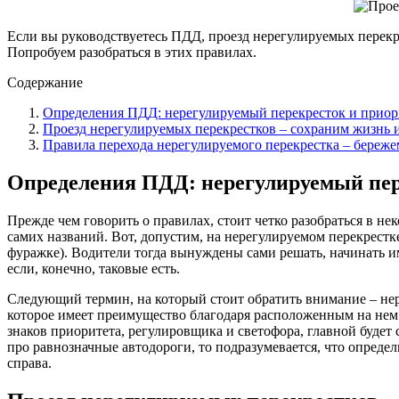
Если вы руководствуетесь ПДД, проезд нерегулируемых перекре
Попробуем разобраться в этих правилах.
Содержание
Определения ПДД: нерегулируемый перекресток и приор
Проезд нерегулируемых перекрестков – сохраним жизнь
Правила перехода нерегулируемого перекрестка – береже
Определения ПДД: нерегулируемый пер
Прежде чем говорить о правилах, стоит четко разобраться в нек
самих названий. Вот, допустим, на нерегулируемом перекрест
фуражке). Водители тогда вынуждены сами решать, начинать и
если, конечно, таковые есть.
Следующий термин, на который стоит обратить внимание – нера
которое имеет преимущество благодаря расположенным на нем з
знаков приоритета, регулировщика и светофора, главной будет с
про равнозначные автодороги, то подразумевается, что опреде
справа.