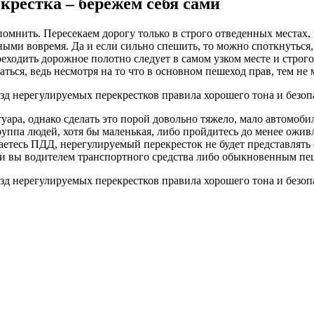
крестка – бережем себя сами
помнить. Пересекаем дорогу только в строго отведенных местах,
ными вовремя. Да и если сильно спешить, то можно споткнуться,
реходить дорожное полотно следует в самом узком месте и строг
аться, ведь несмотря на то что в основном пешеход прав, тем не
туара, однако сделать это порой довольно тяжело, мало автомоб
группа людей, хотя бы маленькая, либо пройдитесь до менее оживл
аетесь ПДД, нерегулируемый перекресток не будет представлять 
ли вы водителем транспортного средства либо обыкновенным пе