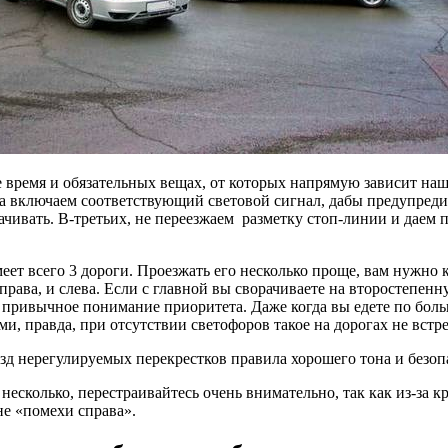
же время и обязательных вещах, от которых напрямую зависит на
а включаем соответствующий световой сигнал, дабы предупредит
чивать. В-третьих, не переезжаем разметку стоп-линии и даем 
меет всего 3 дороги. Проезжать его несколько проще, вам нужно
справа, и слева. Если с главной вы сворачиваете на второстепен
 привычное понимание приоритета. Даже когда вы едете по боль
и, правда, при отсутствии светофоров такое на дорогах не встре
м несколько, перестраивайтесь очень внимательно, так как из-з
не «помехи справа».