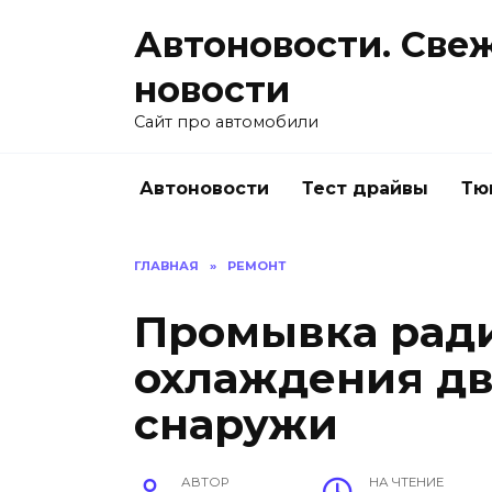
Перейти
Автоновости. Све
к
содержанию
новости
Сайт про автомобили
Автоновости
Тест драйвы
Тю
ГЛАВНАЯ
»
РЕМОНТ
Промывка рад
охлаждения дв
снаружи
АВТОР
НА ЧТЕНИЕ