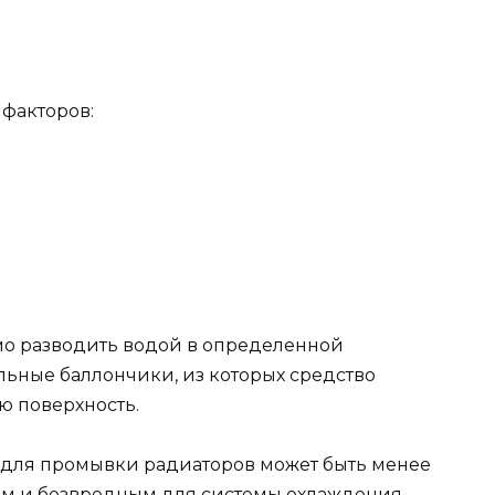
 факторов:
мо разводить водой в определенной
льные баллончики, из которых средство
ю поверхность.
 для промывки радиаторов может быть менее
ым и безвредным для системы охлаждения