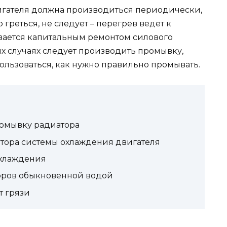
гателя должна производиться периодически,
 греться, не следует – перегрев ведет к
ивается капитальным ремонтом силового
их случаях следует производить промывку,
ользоваться, как нужно правильно промывать.
ромывку радиатора
тора системы охлаждения двигателя
охлаждения
оров обыкновенной водой
т грязи