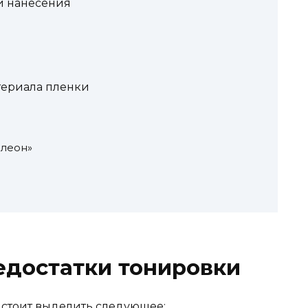
и нанесения
териала пленки
елеон»
едостатки тонировки
о стоит выделить следующее: