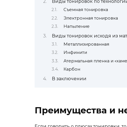
Виды тонировок по технологи
Съемная тонировка
Электронная тонировка
Напыление
Виды тонировок исходя из ма
Металлизированная
Инфинити
Атермальная пленка и «хам
Карбон
В заключении
Преимущества и н
Если говорить о плюсах тонировки, т