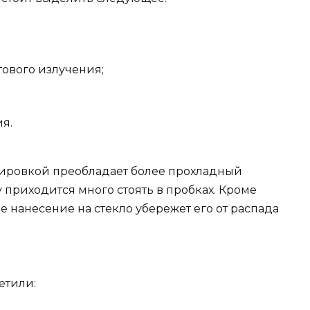
тового излучения;
я.
нировкой преобладает более прохладный
у приходится много стоять в пробках. Кроме
е нанесение на стекло убережет его от распада
етили: