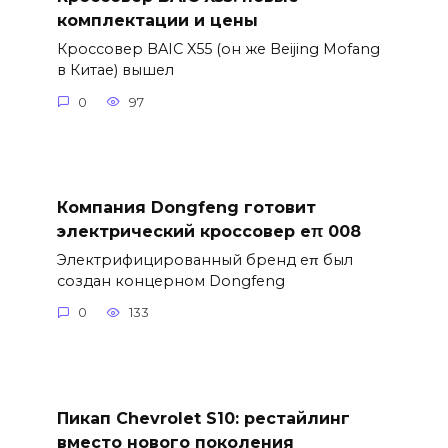
комплектации и цены
Кроссовер BAIC X55 (он же Beijing Mofang
в Китае) вышел
0
97
Компания Dongfeng готовит
электрический кроссовер eπ 008
Электрифицированный бренд eπ был
создан концерном Dongfeng
0
133
Пикап Chevrolet S10: рестайлинг
вместо нового поколения