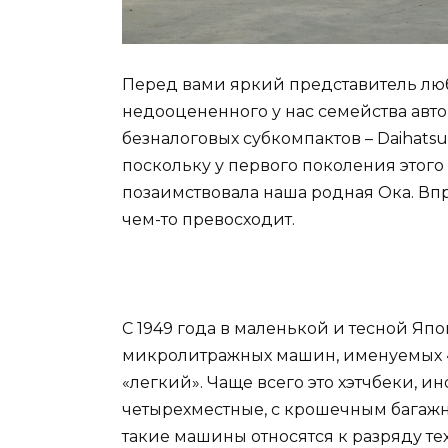
Перед вами яркий представитель лю
недооцененного у нас семейства авт
безналоговых субкомпактов – Daihatsu
поскольку у первого поколения этог
позаимствовала наша родная Ока. Впро
чем-то превосходит.
С 1949 года в маленькой и тесной Яп
микролитражных машин, именуемых «к
«легкий». Чаще всего это хэтчбеки, и
четырехместные, с крошечным багаж
такие машины относятся к разряду те