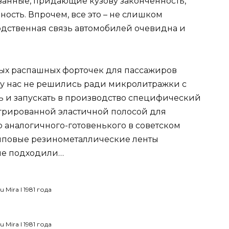
ованные, придающие кузову законченность,
ость. Впрочем, все это – не слишком
дственная связь автомобилей очевидна и
рных распашных форточек для пассажиров
о, у нас не решились ради микролитражки с
 и запускать в производство специфический
егрированной эластичной полосой для
 аналогичного-готовенького в советском
 типовые резинометаллические ленты
 не подходили…