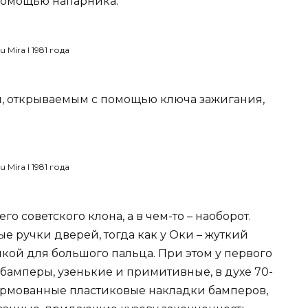
с помощью напарника.
м, открываемым с помощью ключа зажигания,
о советского клона, а в чем-то – наоборот.
е ручки дверей, тогда как у Оки – жуткий
пкой для большого пальца. При этом у первого
бамперы, узенькие и примитивные, в духе 70-
формованные пластиковые накладки бамперов,