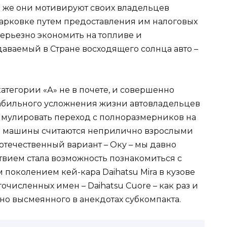
и же они мотивируют своих владельцев
парковке путем предоставления им налоговых
 серьезно экономить на топливе и
аваемый в Стране восходящего солнца авто –
тегории «А» не в почете, и совершенно
стабильного усложнения жизни автовладельцев
имулировать переход с полноразмерников на
кие машины считаются неприлично взрослыми
 отечественный вариант – Оку – мы давно
вием стала возможность познакомиться с
поколением кей-кара Daihatsu Mira в кузове
очисленных имен – Daihatsu Cuore – как раз и
но высмеянного в анекдотах субкомпакта.