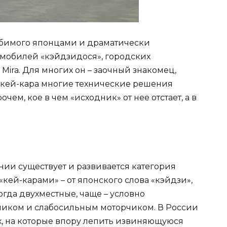
бимого японцами и драматически
омобилей «кэйдзидося», городских
 Mira. Для многих он – заочный знакомец,
о кей-кара многие технические решения
чем, кое в чем «исходник» от нее отстает, а в
онии существует и развивается категория
ей-карами» – от японского слова «кэйдзи»,
ногда двухместные, чаще – условно
ником и слабосильным моторчиком. В России
х, на которые впору лепить извиняющуюся