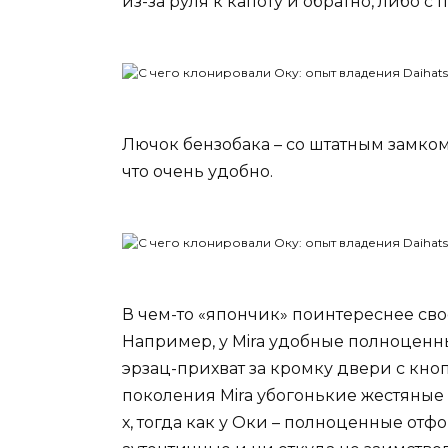
из-за руля к капоту и обратно, либо 
Лючок бензобака – со штатным замко
что очень удобно.
В чем-то «япончик» поинтереснее своег
Например, у Mira удобные полноценны
эрзац-прихват за кромку двери с кно
поколения Mira убогонькие жестяные 
х, тогда как у Оки – полноценные от