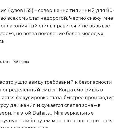
ния (кузов L55) – совершенно типичный для 80-
 во всех смыслах недорогой. Честно скажу: мне
тот лаконичный стиль нравится и не вызывает
тарья, но вот за поколение более молодых
сь.
 это ушло ввиду требований к безопасности
т определенный смысл. Когда смотришь в
няется фокусировка глаза, быстрее происходит
рсу движения и сужается слепая зона – в
вери. На этой Daihatsu Mira зеркальные
вручную – либо путем многократного прыганья