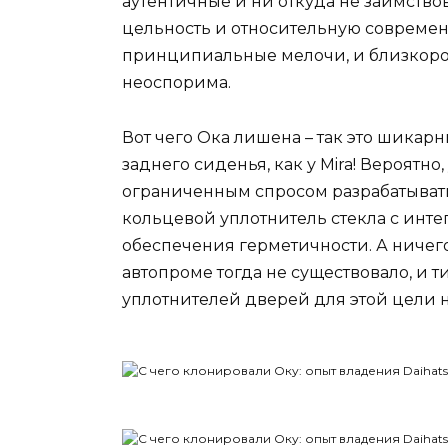
аутентичные и ни откуда не заимств
цельность и относительную современн
принципиальные мелочи, и близкоро
неоспорима.
Вот чего Ока лишена – так это шика
заднего сиденья, как у Mira! Вероятн
ограниченным спросом разрабатывать
кольцевой уплотнитель стекла с инт
обеспечения герметичности. А ничего
автопроме тогда не существовало, и
уплотнителей дверей для этой цели